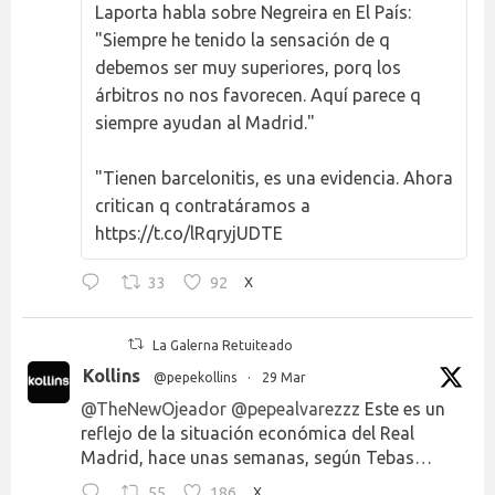
Laporta habla sobre Negreira en El País:
"Siempre he tenido la sensación de q
debemos ser muy superiores, porq los
árbitros no nos favorecen. Aquí parece q
siempre ayudan al Madrid."
"Tienen barcelonitis, es una evidencia. Ahora
critican q contratáramos a
https://t.co/lRqryjUDTE
33
92
X
La Galerna Retuiteado
Kollins
@pepekollins
·
29 Mar
@TheNewOjeador
@pepealvarezzz
Este es un
reflejo de la situación económica del Real
Madrid, hace unas semanas, según Tebas…
55
186
X