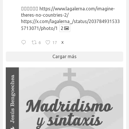
👉🏻👉🏻👉🏻
https://www.lagalerna.com/imagine-
theres-no-countries-2/
https://x.com/lagalerna_/status/203784931533
5713071/photo/1
2
6
17
X
Cargar más