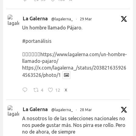
La Galerna
@lagalerna_
·
29 Mar
Un hombre llamado Pájaro.
#portanálisis
👉🏻👉🏻👉🏻
https://www.lagalerna.com/un-hombre-
llamado-pajaro/
https://x.com/lagalerna_/status/203821635926
4563526/photo/1
4
12
X
La Galerna
@lagalerna_
·
28 Mar
A nosotros lo de las selecciones nacionales no
nos puede gustar más. Nos pirra ese rollo. Pero
no de ahora, de siempre