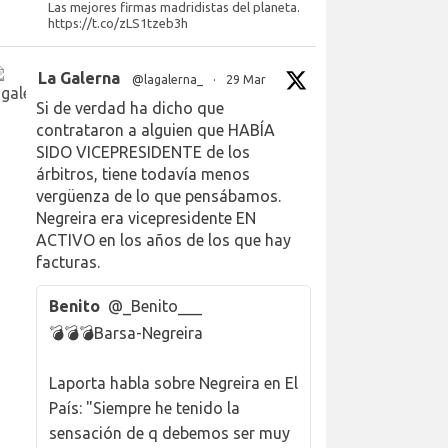
Las mejores firmas madridistas del planeta.
https://t.co/zLS1tzeb3h
La Galerna
@lagalerna_
·
29 Mar
Si de verdad ha dicho que
contrataron a alguien que HABÍA
SIDO VICEPRESIDENTE de los
árbitros, tiene todavía menos
vergüenza de lo que pensábamos.
Negreira era vicepresidente EN
ACTIVO en los años de los que hay
facturas.
Benito
@_Benito___
💣💣💣Barsa-Negreira
Laporta habla sobre Negreira en El
País: "Siempre he tenido la
sensación de q debemos ser muy