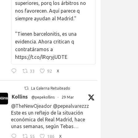
superiores, porq los árbitros no
nos favorecen. Aquí parece q
siempre ayudan al Madrid."
"Tienen barcelonitis, es una
evidencia. Ahora critican q
contratáramos a
https://t.co/lRqryjUDTE
33
92
X
La Galerna Retuiteado
Kollins
@pepekollins
·
29 Mar
@TheNewOjeador
@pepealvarezzz
Este es un reflejo de la situación
económica del Real Madrid, hace
unas semanas, según Tebas…
55
186
X