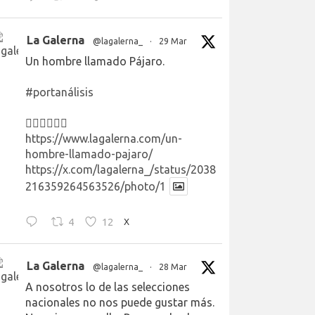
La Galerna
@lagalerna_
·
29 Mar
Un hombre llamado Pájaro.
#portanálisis
👉🏻👉🏻👉🏻
https://www.lagalerna.com/un-
hombre-llamado-pajaro/
https://x.com/lagalerna_/status/2038
216359264563526/photo/1
4
12
X
La Galerna
@lagalerna_
·
28 Mar
A nosotros lo de las selecciones
nacionales no nos puede gustar más.