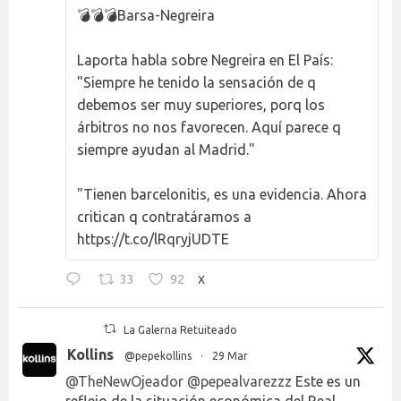
💣💣💣Barsa-Negreira
Laporta habla sobre Negreira en El País:
"Siempre he tenido la sensación de q
debemos ser muy superiores, porq los
árbitros no nos favorecen. Aquí parece q
siempre ayudan al Madrid."
"Tienen barcelonitis, es una evidencia. Ahora
critican q contratáramos a
https://t.co/lRqryjUDTE
33
92
X
La Galerna Retuiteado
Kollins
@pepekollins
·
29 Mar
@TheNewOjeador
@pepealvarezzz
Este es un
reflejo de la situación económica del Real