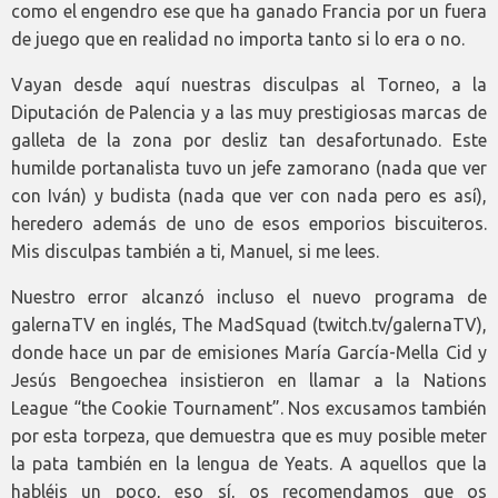
como el engendro ese que ha ganado Francia por un fuera
de juego que en realidad no importa tanto si lo era o no.
Vayan desde aquí nuestras disculpas al Torneo, a la
Diputación de Palencia y a las muy prestigiosas marcas de
galleta de la zona por desliz tan desafortunado. Este
humilde portanalista tuvo un jefe zamorano (nada que ver
con Iván) y budista (nada que ver con nada pero es así),
heredero además de uno de esos emporios biscuiteros.
Mis disculpas también a ti, Manuel, si me lees.
Nuestro error alcanzó incluso el nuevo programa de
galernaTV en inglés, The MadSquad (twitch.tv/galernaTV),
donde hace un par de emisiones María García-Mella Cid y
Jesús Bengoechea insistieron en llamar a la Nations
League “the Cookie Tournament”. Nos excusamos también
por esta torpeza, que demuestra que es muy posible meter
la pata también en la lengua de Yeats. A aquellos que la
habléis un poco, eso sí, os recomendamos que os