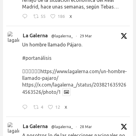
Madrid, hace unas semanas, según Tebas…
55
186
X
La Galerna
@lagalerna_
·
29 Mar
Un hombre llamado Pájaro.
#portanálisis
👉🏻👉🏻👉🏻
https://www.lagalerna.com/un-hombre-
llamado-pajaro/
https://x.com/lagalerna_/status/203821635926
4563526/photo/1
4
12
X
La Galerna
@lagalerna_
·
28 Mar
A nosotros lo de las selecciones nacionales no