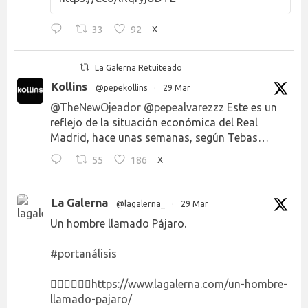
33
92
X
La Galerna Retuiteado
Kollins
@pepekollins
·
29 Mar
@TheNewOjeador
@pepealvarezzz
Este es un
reflejo de la situación económica del Real
Madrid, hace unas semanas, según Tebas…
55
186
X
La Galerna
@lagalerna_
·
29 Mar
Un hombre llamado Pájaro.
#portanálisis
👉🏻👉🏻👉🏻
https://www.lagalerna.com/un-hombre-
llamado-pajaro/