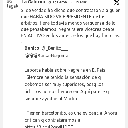
La Galerna
@lagalerna_
·
29 Mar
Si de verdad ha dicho que contrataron a alguien
que HABÍA SIDO VICEPRESIDENTE de los
árbitros, tiene todavía menos vergüenza de lo
que pensábamos. Negreira era vicepresidente
EN ACTIVO en los años de los que hay facturas.
Benito
@_Benito___
💣💣💣Barsa-Negreira
Laporta habla sobre Negreira en El País:
"Siempre he tenido la sensación de q
debemos ser muy superiores, porq los
árbitros no nos favorecen. Aquí parece q
siempre ayudan al Madrid."
"Tienen barcelonitis, es una evidencia. Ahora
critican q contratáramos a
https://t.co/lRqryjUDTE