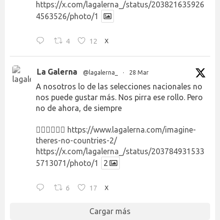
https://x.com/lagalerna_/status/203821635926
4563526/photo/1
4
12
X
La Galerna
@lagalerna_
·
28 Mar
A nosotros lo de las selecciones nacionales no
nos puede gustar más. Nos pirra ese rollo. Pero
no de ahora, de siempre
👉🏻👉🏻👉🏻
https://www.lagalerna.com/imagine-
theres-no-countries-2/
https://x.com/lagalerna_/status/203784931533
5713071/photo/1
2
6
17
X
Cargar más