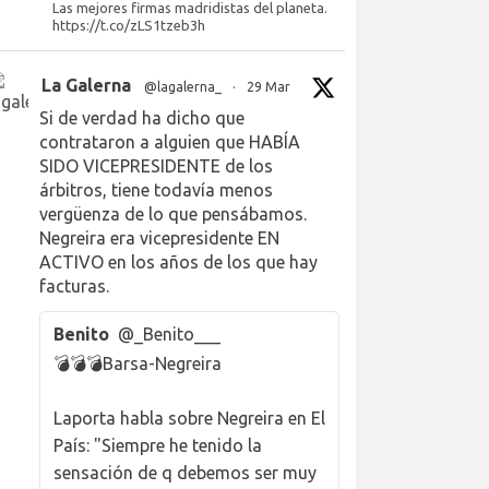
Las mejores firmas madridistas del planeta.
https://t.co/zLS1tzeb3h
La Galerna
@lagalerna_
·
29 Mar
Si de verdad ha dicho que
contrataron a alguien que HABÍA
SIDO VICEPRESIDENTE de los
árbitros, tiene todavía menos
vergüenza de lo que pensábamos.
Negreira era vicepresidente EN
ACTIVO en los años de los que hay
facturas.
Benito
@_Benito___
💣💣💣Barsa-Negreira
Laporta habla sobre Negreira en El
País: "Siempre he tenido la
sensación de q debemos ser muy