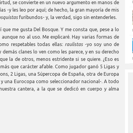
 virtud, se convierte en un nuevo argumento en manos de
ías -y les leo por aquí; de hecho, la gran mayoría de mis
osquistas
furibundos- y, la verdad, sigo sin entenderles.
 sí que me gusta Del Bosque. Y me consta que, pese a lo
 aunque no al uso. Me explicaré. Hay varias formas de
omo respetables todas ellas:
raulistas
-yo soy uno de
y demás clanes lo ven como les parece, y en su derecho
ue la de otros, menos estridente si se quiere. ¿Eso es
 más que carácter afable. Como jugador ganó 5 Ligas y
ns, 2 Ligas, una Súpercopa de España, otra de Europa
l y una Eurocopa como seleccionador nacional-. A todo
nuestra cantera, a la que se dedicó en cuerpo y alma