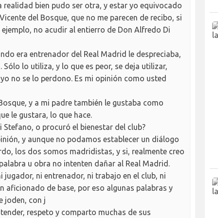
a realidad bien pudo ser otra, y estar yo equivocado
 Vicente del Bosque, que no me parecen de recibo, si
 ejemplo, no acudir al entierro de Don Alfredo Di
ando era entrenador del Real Madrid le despreciaba,
ólo lo utiliza, y lo que es peor, se deja utilizar,
o yo no se lo perdono. Es mi opinión como usted
 Bosque, y a mi padre también le gustaba como
ue le gustara, lo que hace.
Stefano, o procuró el bienestar del club?
opinión, y aunque no podamos establecer un diálogo
rdo, los dos somos madridistas, y si, realmente creo
alabra u obra no intenten dañar al Real Madrid.
ni jugador, ni entrenador, ni trabajo en el club, ni
n aficionado de base, por eso algunas palabras y
e joden, con j
tender, respeto y comparto muchas de sus