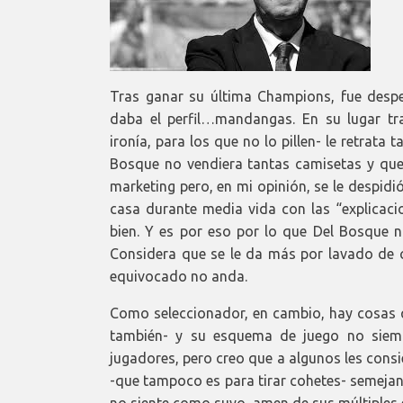
Tras ganar su última Champions, fue despe
daba el perfil…mandangas. En su lugar tra
ironía, para los que no lo pillen- le retrata
Bosque no vendiera tantas camisetas y que
marketing pero, en mi opinión, se le despidió
casa durante media vida con las “explicaci
bien. Y es por eso por lo que Del Bosque no
Considera que se le da más por lavado de 
equivocado no anda.
Como seleccionador, en cambio, hay cosas q
también- y su esquema de juego no siemp
jugadores, pero creo que a algunos les cons
-que tampoco es para tirar cohetes- semejan
no siente como suyo, amen de sus múltiples 