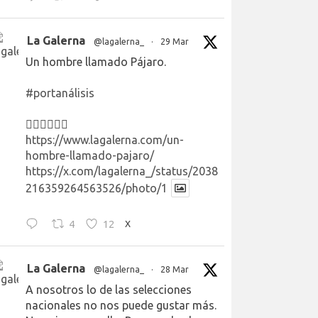
La Galerna
@lagalerna_
·
29 Mar
Un hombre llamado Pájaro.
#portanálisis
👉🏻👉🏻👉🏻
https://www.lagalerna.com/un-
hombre-llamado-pajaro/
https://x.com/lagalerna_/status/2038
216359264563526/photo/1
4
12
X
La Galerna
@lagalerna_
·
28 Mar
A nosotros lo de las selecciones
nacionales no nos puede gustar más.