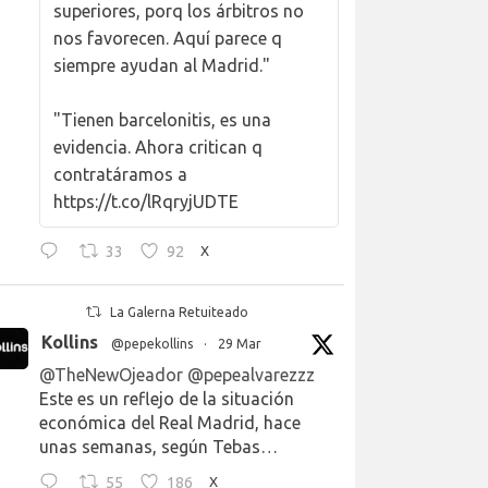
superiores, porq los árbitros no
nos favorecen. Aquí parece q
siempre ayudan al Madrid."
"Tienen barcelonitis, es una
evidencia. Ahora critican q
contratáramos a
https://t.co/lRqryjUDTE
33
92
X
La Galerna Retuiteado
Kollins
@pepekollins
·
29 Mar
@TheNewOjeador
@pepealvarezzz
Este es un reflejo de la situación
económica del Real Madrid, hace
unas semanas, según Tebas…
55
186
X