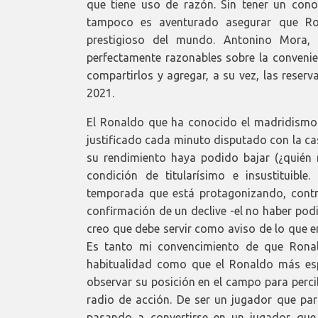
que tiene uso de razón. Sin tener un conoc
tampoco es aventurado asegurar que Ron
prestigioso del mundo. Antonino Mora, 
perfectamente razonables sobre la convenie
compartirlos y agregar, a su vez, las reser
2021.
El Ronaldo que ha conocido el madridismo
justificado cada minuto disputado con la ca
su rendimiento haya podido bajar (¿quién n
condición de titularísimo e insustituibl
temporada que está protagonizando, contr
confirmación de un declive -el no haber pod
creo que debe servir como aviso de lo que e
Es tanto mi convencimiento de que Ronal
habitualidad como que el Ronaldo más espe
observar su posición en el campo para perc
radio de acción. De ser un jugador que pa
pasando a convertirse en un jugador que