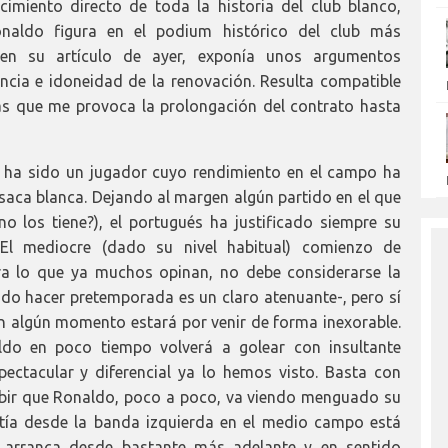
imiento directo de toda la historia del club blanco,
aldo figura en el podium histórico del club más
en su artículo de ayer, exponía unos argumentos
ncia e idoneidad de la renovación. Resulta compatible
vas que me provoca la prolongación del contrato hasta
 ha sido un jugador cuyo rendimiento en el campo ha
saca blanca. Dejando al margen algún partido en el que
o los tiene?), el portugués ha justificado siempre su
e. El mediocre (dado su nivel habitual) comienzo de
a lo que ya muchos opinan, no debe considerarse la
ido hacer pretemporada es un claro atenuante-, pero sí
n algún momento estará por venir de forma inexorable.
do en poco tiempo volverá a golear con insultante
ctacular y diferencial ya lo hemos visto. Basta con
ibir que Ronaldo, poco a poco, va viendo menguado su
rtía desde la banda izquierda en el medio campo está
 arranca desde bastante más adelante y en sentido