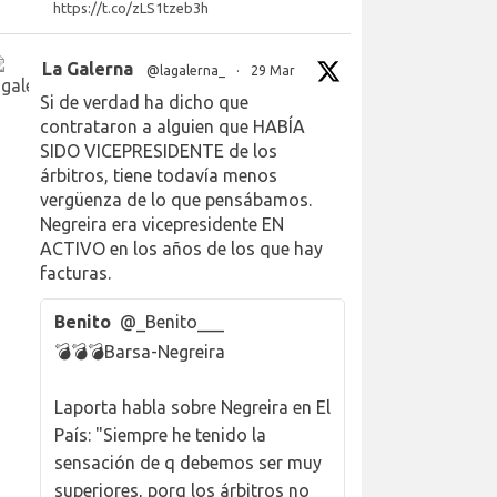
https://t.co/zLS1tzeb3h
La Galerna
@lagalerna_
·
29 Mar
Si de verdad ha dicho que
contrataron a alguien que HABÍA
SIDO VICEPRESIDENTE de los
árbitros, tiene todavía menos
vergüenza de lo que pensábamos.
Negreira era vicepresidente EN
ACTIVO en los años de los que hay
facturas.
Benito
@_Benito___
💣💣💣Barsa-Negreira
Laporta habla sobre Negreira en El
País: "Siempre he tenido la
sensación de q debemos ser muy
superiores, porq los árbitros no