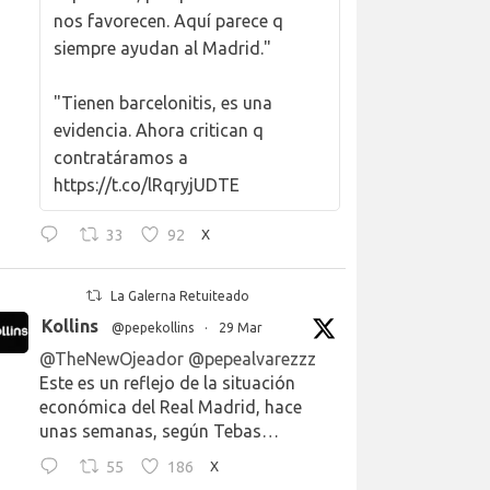
nos favorecen. Aquí parece q
siempre ayudan al Madrid."
"Tienen barcelonitis, es una
evidencia. Ahora critican q
contratáramos a
https://t.co/lRqryjUDTE
33
92
X
La Galerna Retuiteado
Kollins
@pepekollins
·
29 Mar
@TheNewOjeador
@pepealvarezzz
Este es un reflejo de la situación
económica del Real Madrid, hace
unas semanas, según Tebas…
55
186
X