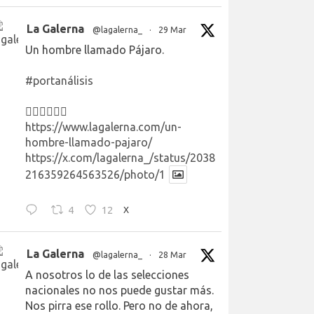
La Galerna
@lagalerna_
·
29 Mar
Un hombre llamado Pájaro.
#portanálisis
👉🏻👉🏻👉🏻
https://www.lagalerna.com/un-
hombre-llamado-pajaro/
https://x.com/lagalerna_/status/2038
216359264563526/photo/1
4
12
X
La Galerna
@lagalerna_
·
28 Mar
A nosotros lo de las selecciones
nacionales no nos puede gustar más.
Nos pirra ese rollo. Pero no de ahora,