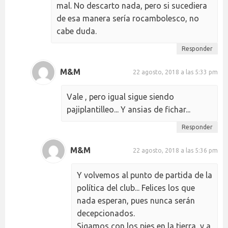
mal. No descarto nada, pero si sucediera
de esa manera sería rocambolesco, no
cabe duda.
Responder
M&M
22 agosto, 2018 a las 5:33 pm
Vale , pero igual sigue siendo
pajiplantilleo... Y ansias de fichar...
Responder
M&M
22 agosto, 2018 a las 5:36 pm
Y volvemos al punto de partida de la
política del club... Felices los que
nada esperan, pues nunca serán
decepcionados.
Sigamos con los pies en la tierra, y a