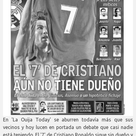
En 'La Ouija Today' se aburren todavía más que sus
vecinos y hoy lucen en portada un debate que casi nadie
está teniendo. El '7' de Cristiano Ronaldo sigue sin dueño y