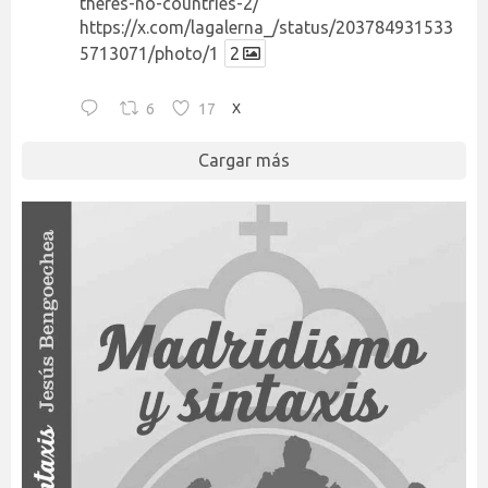
theres-no-countries-2/
https://x.com/lagalerna_/status/203784931533
5713071/photo/1
2
6
17
X
Cargar más