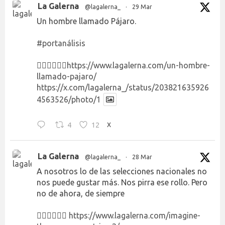
La Galerna
@lagalerna_
·
29 Mar
Un hombre llamado Pájaro.
#portanálisis
👉🏻👉🏻👉🏻
https://www.lagalerna.com/un-hombre-
llamado-pajaro/
https://x.com/lagalerna_/status/203821635926
4563526/photo/1
4
12
X
La Galerna
@lagalerna_
·
28 Mar
A nosotros lo de las selecciones nacionales no
nos puede gustar más. Nos pirra ese rollo. Pero
no de ahora, de siempre
👉🏻👉🏻👉🏻
https://www.lagalerna.com/imagine-