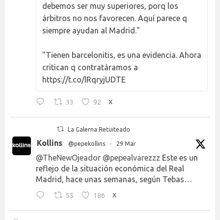
debemos ser muy superiores, porq los
árbitros no nos favorecen. Aquí parece q
siempre ayudan al Madrid."
"Tienen barcelonitis, es una evidencia. Ahora
critican q contratáramos a
https://t.co/lRqryjUDTE
33
92
X
La Galerna Retuiteado
Kollins
@pepekollins
·
29 Mar
@TheNewOjeador
@pepealvarezzz
Este es un
reflejo de la situación económica del Real
Madrid, hace unas semanas, según Tebas…
55
186
X