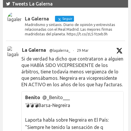
Tweets La Galerna
La Galerna
Seguir
Madridismo y sintaxis. Diario de opinión y entrevistas
relacionadas con el Real Madrid. Las mejores firmas
madridistas del planeta. https://t.co/zLS1tzeb3h
La Galerna
@lagalerna_
·
29 Mar
Si de verdad ha dicho que contrataron a alguien
que HABÍA SIDO VICEPRESIDENTE de los
árbitros, tiene todavía menos vergüenza de lo
que pensábamos. Negreira era vicepresidente
EN ACTIVO en los años de los que hay facturas.
Benito
@_Benito___
💣💣💣Barsa-Negreira
Laporta habla sobre Negreira en El País:
"Siempre he tenido la sensación de q