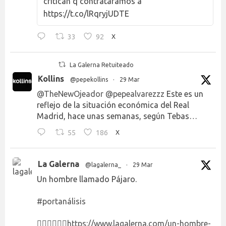
critican q contratáramos a
https://t.co/lRqryjUDTE
33
92
X
La Galerna Retuiteado
Kollins
@pepekollins
·
29 Mar
@TheNewOjeador
@pepealvarezzz
Este es un
reflejo de la situación económica del Real
Madrid, hace unas semanas, según Tebas…
55
186
X
La Galerna
@lagalerna_
·
29 Mar
Un hombre llamado Pájaro.
#portanálisis
👉🏻👉🏻👉🏻
https://www.lagalerna.com/un-hombre-