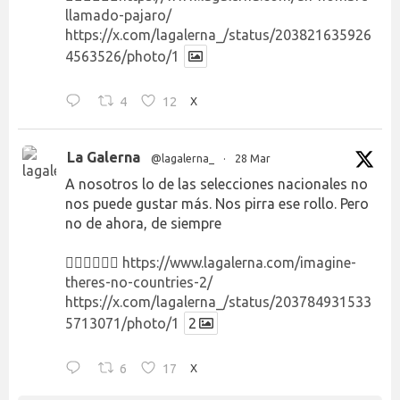
llamado-pajaro/
https://x.com/lagalerna_/status/203821635926
4563526/photo/1
4
12
X
La Galerna
@lagalerna_
·
28 Mar
A nosotros lo de las selecciones nacionales no
nos puede gustar más. Nos pirra ese rollo. Pero
no de ahora, de siempre
👉🏻👉🏻👉🏻
https://www.lagalerna.com/imagine-
theres-no-countries-2/
https://x.com/lagalerna_/status/203784931533
5713071/photo/1
2
6
17
X