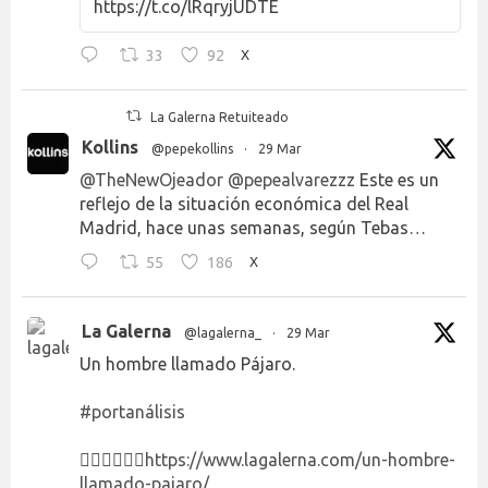
https://t.co/lRqryjUDTE
33
92
X
La Galerna Retuiteado
Kollins
@pepekollins
·
29 Mar
@TheNewOjeador
@pepealvarezzz
Este es un
reflejo de la situación económica del Real
Madrid, hace unas semanas, según Tebas…
55
186
X
La Galerna
@lagalerna_
·
29 Mar
Un hombre llamado Pájaro.
#portanálisis
👉🏻👉🏻👉🏻
https://www.lagalerna.com/un-hombre-
llamado-pajaro/