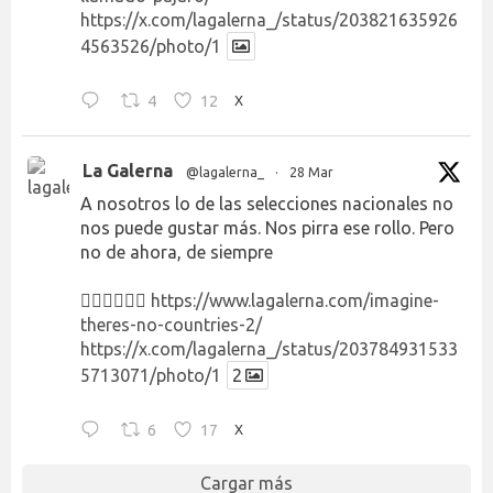
https://x.com/lagalerna_/status/203821635926
4563526/photo/1
4
12
X
La Galerna
@lagalerna_
·
28 Mar
A nosotros lo de las selecciones nacionales no
nos puede gustar más. Nos pirra ese rollo. Pero
no de ahora, de siempre
👉🏻👉🏻👉🏻
https://www.lagalerna.com/imagine-
theres-no-countries-2/
https://x.com/lagalerna_/status/203784931533
5713071/photo/1
2
6
17
X
Cargar más