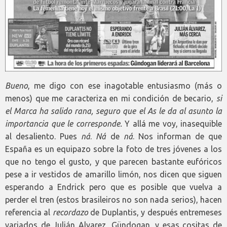
Bueno
, me digo con ese inagotable entusiasmo (más o
menos) que me caracteriza en mi condición de becario,
si
el Marca ha salido rana, seguro que el As le da al asunto la
importancia que le corresponde.
Y allá me voy, inasequible
al desaliento. Pues
ná
.
Ná
de
ná
. Nos informan de que
España es un equipazo sobre la foto de tres jóvenes a los
que no tengo el gusto, y que parecen bastante eufóricos
pese a ir vestidos de amarillo limón, nos dicen que siguen
esperando a Endrick pero que es posible que vuelva a
perder el tren (estos brasileiros no son nada serios), hacen
referencia al
recordazo
de Duplantis, y después entremeses
variados de Julián Alvarez, Gündogan, y esas cositas de