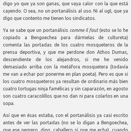
digo yo que ya son ganas, que vaya calor con la que está
cayendo. O sea, no un portanálisis al uso. Ni al ugt, que ya
digo que contento me tienen los sindicatos.
Ya se sabe que un portanálisis
comme il faut
(esto se lo he
copiado a Bengoechea para dármelas de cultureta)
comenta las portadas de los cuatro mosqueteros de la
prensa deportiva, y que me perdone don Athos Dumas,
descendiente de los alejandros, si me he venido
demasiado arriba con la metáfora mosquetera (todavía
me van a echar por ponerme en plan poeta). Pero es que si
los cuatro mosqueteros ya resultan de ordinario más bien
cuatro tortugas ninja famélicas y sin caparazón, en agosto
son cuatro caracolillos que no dan ni para colarlos en una
sopa.
Así que en ésas estaba, con el portanálisis ya casi escrito
antes de ver las portadas (no se lo digan a Bengoechea,
que ese negrero, digo, caballero sí que me echa), cuando