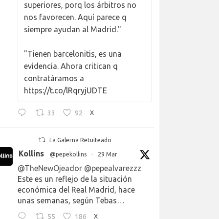
superiores, porq los árbitros no
nos favorecen. Aquí parece q
siempre ayudan al Madrid."
"Tienen barcelonitis, es una
evidencia. Ahora critican q
contratáramos a
https://t.co/lRqryjUDTE
33
92
X
La Galerna Retuiteado
Kollins
@pepekollins
·
29 Mar
@TheNewOjeador
@pepealvarezzz
Este es un reflejo de la situación
económica del Real Madrid, hace
unas semanas, según Tebas…
55
186
X