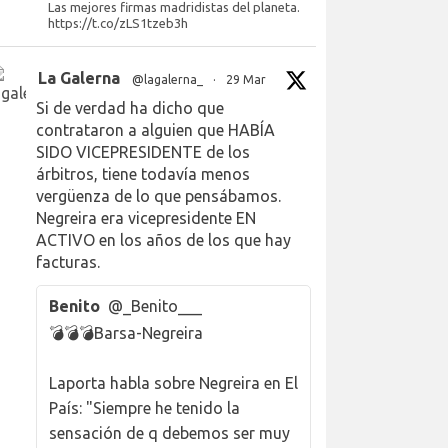
Las mejores firmas madridistas del planeta.
https://t.co/zLS1tzeb3h
La Galerna
@lagalerna_
·
29 Mar
Si de verdad ha dicho que
contrataron a alguien que HABÍA
SIDO VICEPRESIDENTE de los
árbitros, tiene todavía menos
vergüenza de lo que pensábamos.
Negreira era vicepresidente EN
ACTIVO en los años de los que hay
facturas.
Benito
@_Benito___
💣💣💣Barsa-Negreira
Laporta habla sobre Negreira en El
País: "Siempre he tenido la
sensación de q debemos ser muy