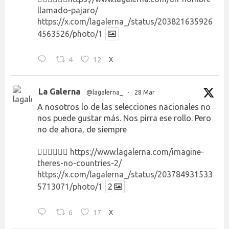
llamado-pajaro/
https://x.com/lagalerna_/status/203821635926
4563526/photo/1
4
12
X
La Galerna
@lagalerna_
·
28 Mar
A nosotros lo de las selecciones nacionales no
nos puede gustar más. Nos pirra ese rollo. Pero
no de ahora, de siempre
👉🏻👉🏻👉🏻
https://www.lagalerna.com/imagine-
theres-no-countries-2/
https://x.com/lagalerna_/status/203784931533
5713071/photo/1
2
6
17
X