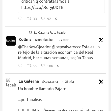
critican q contratáramos a
https://t.co/lRqryjUDTE
33
92
X
La Galerna Retuiteado
Kollins
@pepekollins
·
29 Mar
@TheNewOjeador
@pepealvarezzz
Este es un
reflejo de la situación económica del Real
Madrid, hace unas semanas, según Tebas…
55
186
X
La Galerna
@lagalerna_
·
29 Mar
Un hombre llamado Pájaro.
#portanálisis
👉🏻👉🏻👉🏻
https://www.lagalerna.com/un-hombre-