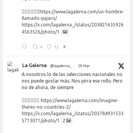
👉🏻👉🏻👉🏻
https://www.lagalerna.com/un-hombre-
llamado-pajaro/
https://x.com/lagalerna_/status/203821635926
4563526/photo/1
4
12
X
La Galerna
@lagalerna_
·
28 Mar
A nosotros lo de las selecciones nacionales no
nos puede gustar más. Nos pirra ese rollo. Pero
no de ahora, de siempre
👉🏻👉🏻👉🏻
https://www.lagalerna.com/imagine-
theres-no-countries-2/
https://x.com/lagalerna_/status/203784931533
5713071/photo/1
2