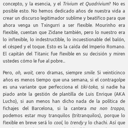
concepto, y la esencia, y el
Trivium et Quadrivium
? No es
posible esto. No hemos dedicado años de nuestra vida a
crear un discurso legitimador sublime y beatífico para que
ahora venga un Txingurri a ser flexible. Mourinho era
flexible, cuentan que Zidane también, pero lo nuestro era
lo inflexible, lo indestructible, lo incuestionable del balón,
el césped y el toque. Esto es la caída del Imperio Romano.
El capitán del Titanic fue flexible en su decisión y miren
ustedes cómo le fue al pobre...
Pero,
oh, wait
, cero dramas, siempre
smile
. Si veinticinco
años es menos tiempo que una semana, si el contragolpe
es una variante que perfecciona el
tiki-taka
, si nadie ha
piado ante la gestión de plantilla de Luis Enrique (AKA
Lucho), si aun menos han dicho nada de la política de
fichajes del Barcelona, si la cantera
ma non troppo
,
podemos estar muy tranquilos (tritranquilos), porque lo
flexible en breve será lo
cool
, lo
trendy
y lo chachi. Así que