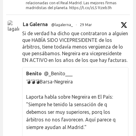
relacionadas con el Real Madrid. Las mejores firmas
madridistas del planeta. https://t.co/zLS1tzeb3h
La Galerna
@lagalerna_
·
29 Mar
Si de verdad ha dicho que contrataron a alguien
que HABÍA SIDO VICEPRESIDENTE de los
árbitros, tiene todavía menos vergüenza de lo
que pensábamos. Negreira era vicepresidente
EN ACTIVO en los años de los que hay facturas.
Benito
@_Benito___
💣💣💣Barsa-Negreira
Laporta habla sobre Negreira en El País:
"Siempre he tenido la sensación de q
debemos ser muy superiores, porq los
árbitros no nos favorecen. Aquí parece q
siempre ayudan al Madrid."