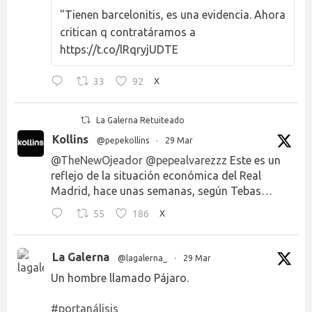
"Tienen barcelonitis, es una evidencia. Ahora
critican q contratáramos a
https://t.co/lRqryjUDTE
33
92
X
La Galerna Retuiteado
Kollins
@pepekollins
·
29 Mar
@TheNewOjeador
@pepealvarezzz
Este es un
reflejo de la situación económica del Real
Madrid, hace unas semanas, según Tebas…
55
186
X
La Galerna
@lagalerna_
·
29 Mar
Un hombre llamado Pájaro.
#portanálisis