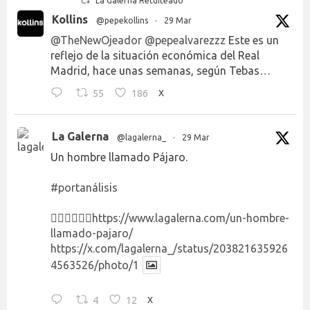
La Galerna Retuiteado
Kollins
@pepekollins
·
29 Mar
@TheNewOjeador
@pepealvarezzz
Este es un
reflejo de la situación económica del Real
Madrid, hace unas semanas, según Tebas…
55
186
X
La Galerna
@lagalerna_
·
29 Mar
Un hombre llamado Pájaro.
#portanálisis
👉🏻👉🏻👉🏻
https://www.lagalerna.com/un-hombre-
llamado-pajaro/
https://x.com/lagalerna_/status/203821635926
4563526/photo/1
4
12
X