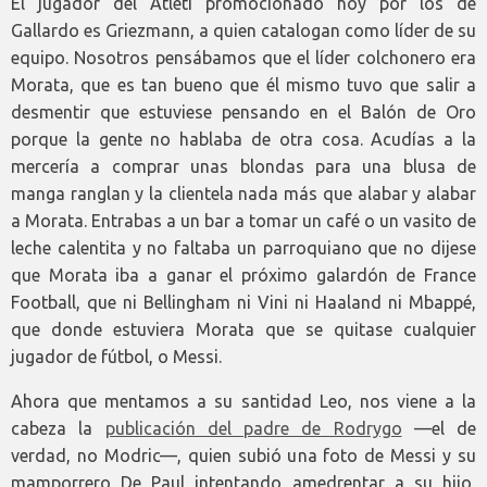
El jugador del Atleti promocionado hoy por los de
Gallardo es Griezmann, a quien catalogan como líder de su
equipo. Nosotros pensábamos que el líder colchonero era
Morata, que es tan bueno que él mismo tuvo que salir a
desmentir que estuviese pensando en el Balón de Oro
porque la gente no hablaba de otra cosa. Acudías a la
mercería a comprar unas blondas para una blusa de
manga ranglan y la clientela nada más que alabar y alabar
a Morata. Entrabas a un bar a tomar un café o un vasito de
leche calentita y no faltaba un parroquiano que no dijese
que Morata iba a ganar el próximo galardón de France
Football, que ni Bellingham ni Vini ni Haaland ni Mbappé,
que donde estuviera Morata que se quitase cualquier
jugador de fútbol, o Messi.
Ahora que mentamos a su santidad Leo, nos viene a la
cabeza la
publicación del padre de Rodrygo
—el de
verdad, no Modric—, quien subió una foto de Messi y su
mamporrero De Paul intentando amedrentar a su hijo,