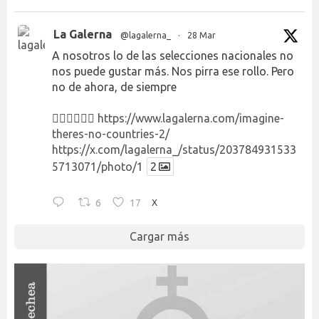
La Galerna
@lagalerna_
·
28 Mar
A nosotros lo de las selecciones nacionales no
nos puede gustar más. Nos pirra ese rollo. Pero
no de ahora, de siempre
👉🏻👉🏻👉🏻
https://www.lagalerna.com/imagine-
theres-no-countries-2/
https://x.com/lagalerna_/status/203784931533
5713071/photo/1
2
6
17
X
Cargar más