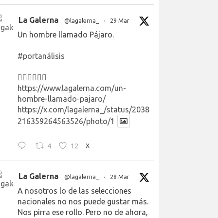
La Galerna
@lagalerna_
·
29 Mar
Un hombre llamado Pájaro.
#portanálisis
👉🏻👉🏻👉🏻
https://www.lagalerna.com/un-
hombre-llamado-pajaro/
https://x.com/lagalerna_/status/2038
216359264563526/photo/1
4
12
X
La Galerna
@lagalerna_
·
28 Mar
A nosotros lo de las selecciones
nacionales no nos puede gustar más.
Nos pirra ese rollo. Pero no de ahora,