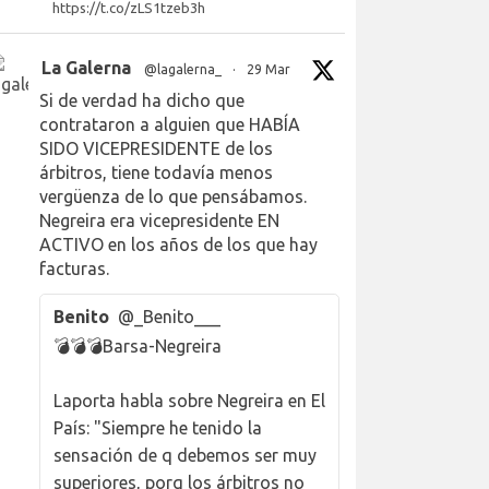
https://t.co/zLS1tzeb3h
La Galerna
@lagalerna_
·
29 Mar
Si de verdad ha dicho que
contrataron a alguien que HABÍA
SIDO VICEPRESIDENTE de los
árbitros, tiene todavía menos
vergüenza de lo que pensábamos.
Negreira era vicepresidente EN
ACTIVO en los años de los que hay
facturas.
Benito
@_Benito___
💣💣💣Barsa-Negreira
Laporta habla sobre Negreira en El
País: "Siempre he tenido la
sensación de q debemos ser muy
superiores, porq los árbitros no