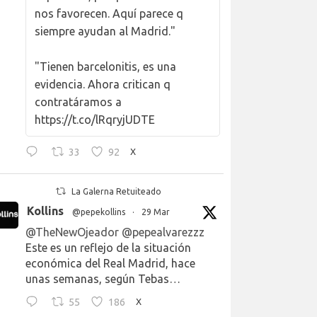
nos favorecen. Aquí parece q
siempre ayudan al Madrid."
"Tienen barcelonitis, es una
evidencia. Ahora critican q
contratáramos a
https://t.co/lRqryjUDTE
33
92
X
La Galerna Retuiteado
Kollins
@pepekollins
·
29 Mar
@TheNewOjeador
@pepealvarezzz
Este es un reflejo de la situación
económica del Real Madrid, hace
unas semanas, según Tebas…
55
186
X