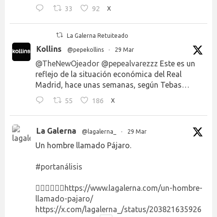
33
92
X
La Galerna Retuiteado
Kollins
@pepekollins
·
29 Mar
@TheNewOjeador
@pepealvarezzz
Este es un
reflejo de la situación económica del Real
Madrid, hace unas semanas, según Tebas…
55
186
X
La Galerna
@lagalerna_
·
29 Mar
Un hombre llamado Pájaro.
#portanálisis
👉🏻👉🏻👉🏻
https://www.lagalerna.com/un-hombre-
llamado-pajaro/
https://x.com/lagalerna_/status/203821635926