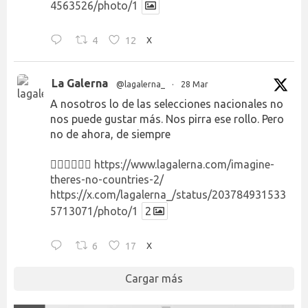
4563526/photo/1
4
12
X
La Galerna
@lagalerna_
·
28 Mar
A nosotros lo de las selecciones nacionales no
nos puede gustar más. Nos pirra ese rollo. Pero
no de ahora, de siempre
👉🏻👉🏻👉🏻
https://www.lagalerna.com/imagine-
theres-no-countries-2/
https://x.com/lagalerna_/status/203784931533
5713071/photo/1
2
6
17
X
Cargar más