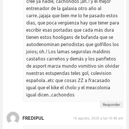
cree ya nadie, cachondos ¡ah..! y el mejor
entrenador de la galaxia otro año al
carre...jajaja que bien me lo he pasado estos
dias, que poca vergüenza hay que tener para
escribir esas portadas que cada más dura
tienen estos hooligans de bufanda que se
autodenominan periodistas que golfillos los
joios¡ oh..! Los lamas segurolas maldinis
castaños carreños y demás y los panfletos
de asport marza mundo vomitivo sin olvidar
nuestras estupendas teles gol, culevision
española...etc que cosas ZZ a fracasado
igual que el kike el cholo y el meacolonia
igual dicen...cachondos
Responder
FREDIPUL
16 agosto, 2020 a las 10:48 am