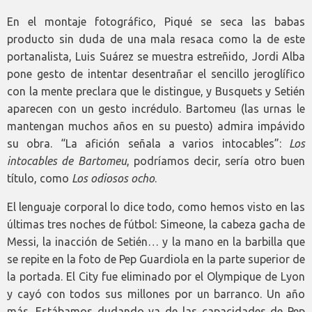
En el montaje fotográfico, Piqué se seca las babas
producto sin duda de una mala resaca como la de este
portanalista, Luis Suárez se muestra estreñido, Jordi Alba
pone gesto de intentar desentrañar el sencillo jeroglífico
con la mente preclara que le distingue, y Busquets y Setién
aparecen con un gesto incrédulo. Bartomeu (las urnas le
mantengan muchos años en su puesto) admira impávido
su obra. “La afición señala a varios intocables”:
Los
intocables de Bartomeu
, podríamos decir, sería otro buen
título, como
Los odiosos ocho
.
El lenguaje corporal lo dice todo, como hemos visto en las
últimas tres noches de fútbol: Simeone, la cabeza gacha de
Messi, la inacción de Setién… y la mano en la barbilla que
se repite en la foto de Pep Guardiola en la parte superior de
la portada. El City fue eliminado por el Olympique de Lyon
y cayó con todos sus millones por un barranco. Un año
más. Estábamos dudando ya de las capacidades de Pep