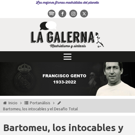
Las mejores firmas madridistas del planeta
Inicio
Portanálisis
Bartomeu, los intocables y el Desafío Total
Bartomeu, los intocables y