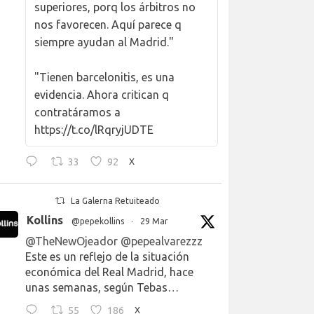
superiores, porq los árbitros no
nos favorecen. Aquí parece q
siempre ayudan al Madrid."
"Tienen barcelonitis, es una
evidencia. Ahora critican q
contratáramos a
https://t.co/lRqryjUDTE
33
92
X
La Galerna Retuiteado
Kollins
@pepekollins
·
29 Mar
@TheNewOjeador
@pepealvarezzz
Este es un reflejo de la situación
económica del Real Madrid, hace
unas semanas, según Tebas…
55
186
X