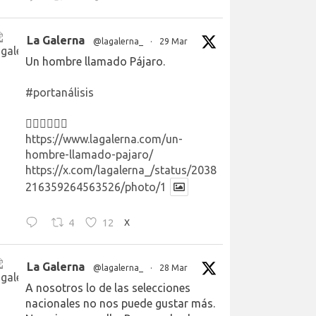
La Galerna
@lagalerna_
·
29 Mar
Un hombre llamado Pájaro.
#portanálisis
👉🏻👉🏻👉🏻
https://www.lagalerna.com/un-
hombre-llamado-pajaro/
https://x.com/lagalerna_/status/2038
216359264563526/photo/1
4
12
X
La Galerna
@lagalerna_
·
28 Mar
A nosotros lo de las selecciones
nacionales no nos puede gustar más.