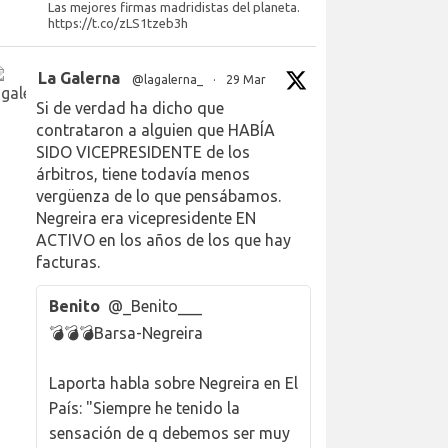
Las mejores firmas madridistas del planeta.
https://t.co/zLS1tzeb3h
La Galerna
@lagalerna_
·
29 Mar
Si de verdad ha dicho que
contrataron a alguien que HABÍA
SIDO VICEPRESIDENTE de los
árbitros, tiene todavía menos
vergüenza de lo que pensábamos.
Negreira era vicepresidente EN
ACTIVO en los años de los que hay
facturas.
Benito
@_Benito___
💣💣💣Barsa-Negreira
Laporta habla sobre Negreira en El
País: "Siempre he tenido la
sensación de q debemos ser muy