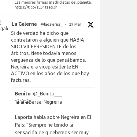
Las mejores firmas madridistas del planeta.
https://t.co/zLS1tzeb3h
La Galerna
@lagalerna_
·
29 Mar
Si de verdad ha dicho que
contrataron a alguien que HABÍA
SIDO VICEPRESIDENTE de los
árbitros, tiene todavía menos
vergüenza de lo que pensábamos.
Negreira era vicepresidente EN
ACTIVO en los años de los que hay
facturas.
Benito
@_Benito___
💣💣💣Barsa-Negreira
Laporta habla sobre Negreira en El
País: "Siempre he tenido la
sensación de q debemos ser muy