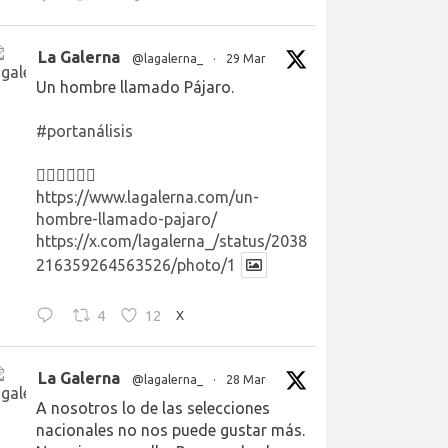
La Galerna
@lagalerna_
·
29 Mar
Un hombre llamado Pájaro.
#portanálisis
👉🏻👉🏻👉🏻
https://www.lagalerna.com/un-
hombre-llamado-pajaro/
https://x.com/lagalerna_/status/2038
216359264563526/photo/1
4
12
X
La Galerna
@lagalerna_
·
28 Mar
A nosotros lo de las selecciones
nacionales no nos puede gustar más.