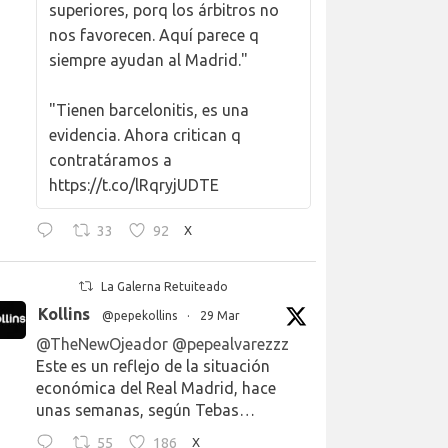
superiores, porq los árbitros no
nos favorecen. Aquí parece q
siempre ayudan al Madrid."
"Tienen barcelonitis, es una
evidencia. Ahora critican q
contratáramos a
https://t.co/lRqryjUDTE
33
92
X
La Galerna Retuiteado
Kollins
@pepekollins
·
29 Mar
@TheNewOjeador
@pepealvarezzz
Este es un reflejo de la situación
económica del Real Madrid, hace
unas semanas, según Tebas…
55
186
X