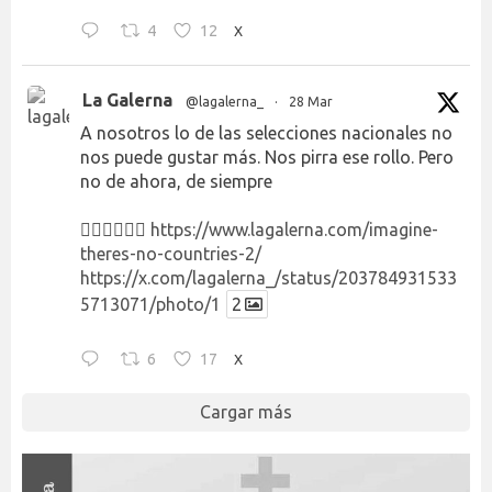
4
12
X
La Galerna
@lagalerna_
·
28 Mar
A nosotros lo de las selecciones nacionales no
nos puede gustar más. Nos pirra ese rollo. Pero
no de ahora, de siempre
👉🏻👉🏻👉🏻
https://www.lagalerna.com/imagine-
theres-no-countries-2/
https://x.com/lagalerna_/status/203784931533
5713071/photo/1
2
6
17
X
Cargar más