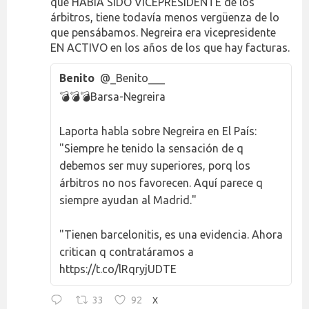
que HABÍA SIDO VICEPRESIDENTE de los
árbitros, tiene todavía menos vergüenza de lo
que pensábamos. Negreira era vicepresidente
EN ACTIVO en los años de los que hay facturas.
Benito
@_Benito___
💣💣💣Barsa-Negreira
Laporta habla sobre Negreira en El País:
"Siempre he tenido la sensación de q
debemos ser muy superiores, porq los
árbitros no nos favorecen. Aquí parece q
siempre ayudan al Madrid."
"Tienen barcelonitis, es una evidencia. Ahora
critican q contratáramos a
https://t.co/lRqryjUDTE
33
92
X