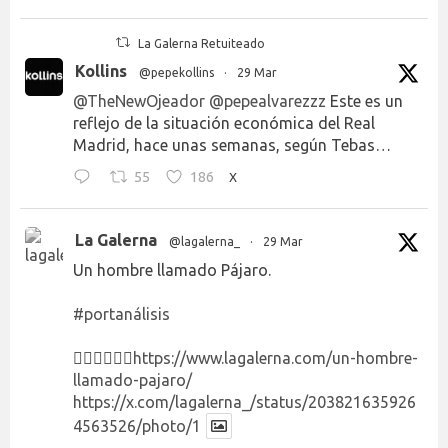
La Galerna Retuiteado
Kollins
@pepekollins
·
29 Mar
@TheNewOjeador
@pepealvarezzz
Este es un
reflejo de la situación económica del Real
Madrid, hace unas semanas, según Tebas…
55
186
X
La Galerna
@lagalerna_
·
29 Mar
Un hombre llamado Pájaro.
#portanálisis
👉🏻👉🏻👉🏻
https://www.lagalerna.com/un-hombre-
llamado-pajaro/
https://x.com/lagalerna_/status/203821635926
4563526/photo/1