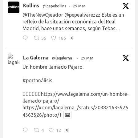
Kollins
@pepekollins
·
29 Mar
@TheNewOjeador
@pepealvarezzz
Este es un
reflejo de la situación económica del Real
Madrid, hace unas semanas, según Tebas…
55
186
X
La Galerna
@lagalerna_
·
29 Mar
Un hombre llamado Pájaro.
#portanálisis
👉🏻👉🏻👉🏻
https://www.lagalerna.com/un-hombre-
llamado-pajaro/
https://x.com/lagalerna_/status/203821635926
4563526/photo/1
4
12
X