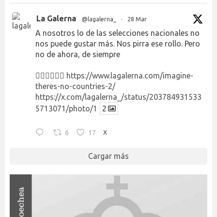
La Galerna
@lagalerna_
·
28 Mar
A nosotros lo de las selecciones nacionales no
nos puede gustar más. Nos pirra ese rollo. Pero
no de ahora, de siempre
👉🏻👉🏻👉🏻
https://www.lagalerna.com/imagine-
theres-no-countries-2/
https://x.com/lagalerna_/status/203784931533
5713071/photo/1
2
6
17
X
Cargar más