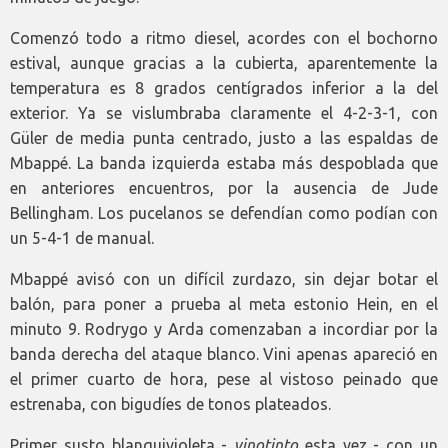
Comenzó todo a ritmo diesel, acordes con el bochorno
estival, aunque gracias a la cubierta, aparentemente la
temperatura es 8 grados centígrados inferior a la del
exterior. Ya se vislumbraba claramente el 4-2-3-1, con
Güler de media punta centrado, justo a las espaldas de
Mbappé. La banda izquierda estaba más despoblada que
en anteriores encuentros, por la ausencia de Jude
Bellingham. Los pucelanos se defendían como podían con
un 5-4-1 de manual.
Mbappé avisó con un difícil zurdazo, sin dejar botar el
balón, para poner a prueba al meta estonio Hein, en el
minuto 9. Rodrygo y Arda comenzaban a incordiar por la
banda derecha del ataque blanco. Vini apenas apareció en
el primer cuarto de hora, pese al vistoso peinado que
estrenaba, con bigudíes de tonos plateados.
Primer susto blanquivioleta -
vinotinto
esta vez - con un