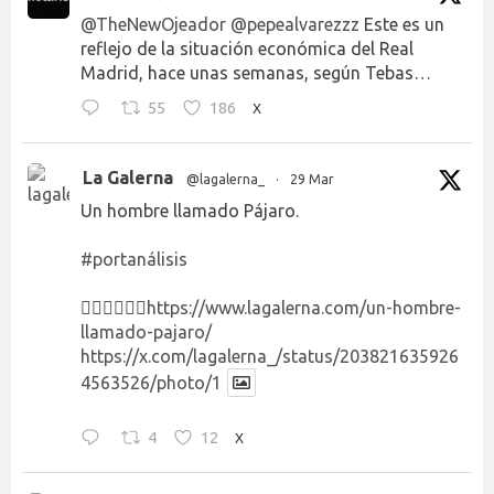
@TheNewOjeador
@pepealvarezzz
Este es un
reflejo de la situación económica del Real
Madrid, hace unas semanas, según Tebas…
55
186
X
La Galerna
@lagalerna_
·
29 Mar
Un hombre llamado Pájaro.
#portanálisis
👉🏻👉🏻👉🏻
https://www.lagalerna.com/un-hombre-
llamado-pajaro/
https://x.com/lagalerna_/status/203821635926
4563526/photo/1
4
12
X