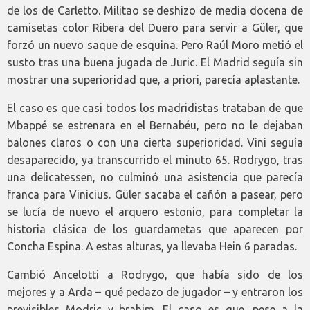
de los de Carletto. Militao se deshizo de media docena de
camisetas color Ribera del Duero para servir a Güler, que
forzó un nuevo saque de esquina. Pero Raúl Moro metió el
susto tras una buena jugada de Juric. El Madrid seguía sin
mostrar una superioridad que, a priori, parecía aplastante.
El caso es que casi todos los madridistas trataban de que
Mbappé se estrenara en el Bernabéu, pero no le dejaban
balones claros o con una cierta superioridad. Vini seguía
desaparecido, ya transcurrido el minuto 65. Rodrygo, tras
una delicatessen, no culminó una asistencia que parecía
franca para Vinicius. Güler sacaba el cañón a pasear, pero
se lucía de nuevo el arquero estonio, para completar la
historia clásica de los guardametas que aparecen por
Concha Espina. A estas alturas, ya llevaba Hein 6 paradas.
Cambió Ancelotti a Rodrygo, que había sido de los
mejores y a Arda – qué pedazo de jugador – y entraron los
previsibles Modric y brahim. El caso es que, pese a la