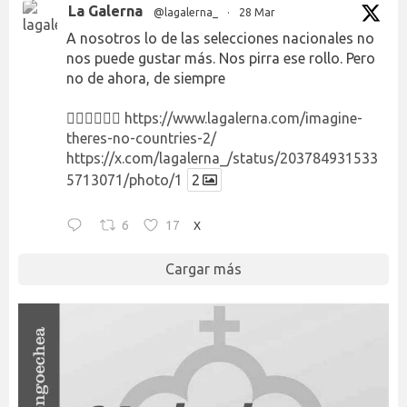
La Galerna
@lagalerna_
·
28 Mar
A nosotros lo de las selecciones nacionales no
nos puede gustar más. Nos pirra ese rollo. Pero
no de ahora, de siempre
👉🏻👉🏻👉🏻
https://www.lagalerna.com/imagine-
theres-no-countries-2/
https://x.com/lagalerna_/status/203784931533
5713071/photo/1
2
6
17
X
Cargar más