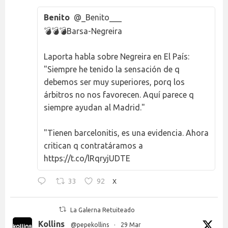
Benito
@_Benito___
💣💣💣Barsa-Negreira
Laporta habla sobre Negreira en El País:
"Siempre he tenido la sensación de q
debemos ser muy superiores, porq los
árbitros no nos favorecen. Aquí parece q
siempre ayudan al Madrid."
"Tienen barcelonitis, es una evidencia. Ahora
critican q contratáramos a
https://t.co/lRqryjUDTE
33
92
X
La Galerna Retuiteado
Kollins
@pepekollins
·
29 Mar