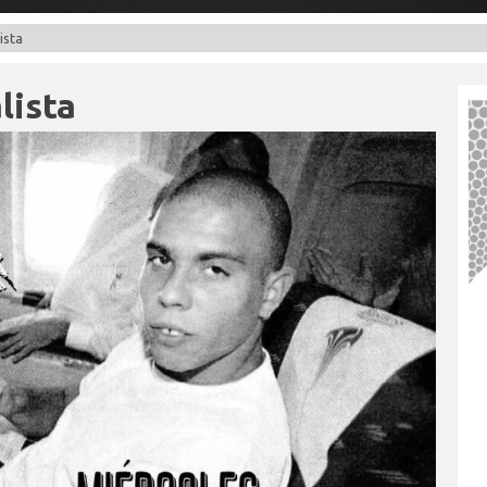
ista
lista