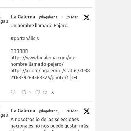
La Galerna
@lagalerna_
·
29 Mar
Un hombre llamado Pájaro.
#portanálisis
👉🏻👉🏻👉🏻
https://www.lagalerna.com/un-
hombre-llamado-pajaro/
https://x.com/lagalerna_/status/2038
216359264563526/photo/1
4
12
X
La Galerna
@lagalerna_
·
28 Mar
A nosotros lo de las selecciones
nacionales no nos puede gustar más.