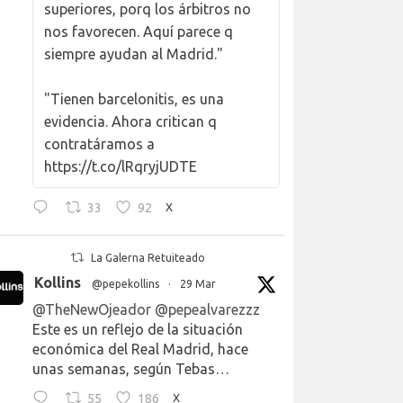
superiores, porq los árbitros no
nos favorecen. Aquí parece q
siempre ayudan al Madrid."
"Tienen barcelonitis, es una
evidencia. Ahora critican q
contratáramos a
https://t.co/lRqryjUDTE
33
92
X
La Galerna Retuiteado
Kollins
@pepekollins
·
29 Mar
@TheNewOjeador
@pepealvarezzz
Este es un reflejo de la situación
económica del Real Madrid, hace
unas semanas, según Tebas…
55
186
X