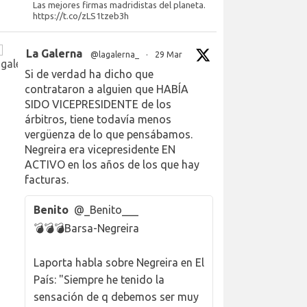
Las mejores firmas madridistas del planeta.
https://t.co/zLS1tzeb3h
La Galerna
@lagalerna_
·
29 Mar
Si de verdad ha dicho que
contrataron a alguien que HABÍA
SIDO VICEPRESIDENTE de los
árbitros, tiene todavía menos
vergüenza de lo que pensábamos.
Negreira era vicepresidente EN
ACTIVO en los años de los que hay
facturas.
Benito
@_Benito___
💣💣💣Barsa-Negreira
Laporta habla sobre Negreira en El
País: "Siempre he tenido la
sensación de q debemos ser muy