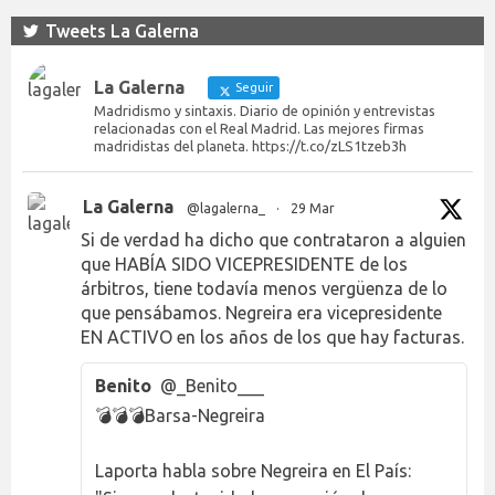
Tweets La Galerna
La Galerna
Seguir
Madridismo y sintaxis. Diario de opinión y entrevistas
relacionadas con el Real Madrid. Las mejores firmas
madridistas del planeta. https://t.co/zLS1tzeb3h
La Galerna
@lagalerna_
·
29 Mar
Si de verdad ha dicho que contrataron a alguien
que HABÍA SIDO VICEPRESIDENTE de los
árbitros, tiene todavía menos vergüenza de lo
que pensábamos. Negreira era vicepresidente
EN ACTIVO en los años de los que hay facturas.
Benito
@_Benito___
💣💣💣Barsa-Negreira
Laporta habla sobre Negreira en El País: