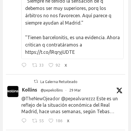
"Siempre he tenido la sensación de q
debemos ser muy superiores, porq los
árbitros no nos favorecen. Aquí parece q
siempre ayudan al Madrid."
"Tienen barcelonitis, es una evidencia. Ahora
critican q contratáramos a
https://t.co/lRqryjUDTE
33
92
X
La Galerna Retuiteado
Kollins
@pepekollins
·
29 Mar
@TheNewOjeador
@pepealvarezzz
Este es un
reflejo de la situación económica del Real
Madrid, hace unas semanas, según Tebas…
55
186
X