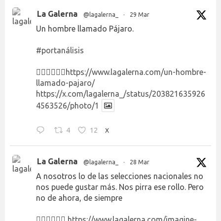
La Galerna
@lagalerna_
·
29 Mar
Un hombre llamado Pájaro.
#portanálisis
👉🏻👉🏻👉🏻
https://www.lagalerna.com/un-hombre-
llamado-pajaro/
https://x.com/lagalerna_/status/203821635926
4563526/photo/1
4
12
X
La Galerna
@lagalerna_
·
28 Mar
A nosotros lo de las selecciones nacionales no
nos puede gustar más. Nos pirra ese rollo. Pero
no de ahora, de siempre
👉🏻👉🏻👉🏻
https://www.lagalerna.com/imagine-