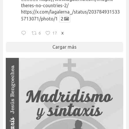
theres-no-countries-2/
https://x.com/lagalerna_/status/203784931533
5713071/photo/1
2
6
17
X
Cargar más