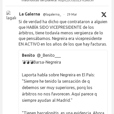
madridistas del planeta. https://t.co/zLS1tzeb3h
La Galerna
@lagalerna_
·
29 Mar
Si de verdad ha dicho que contrataron a alguien
que HABÍA SIDO VICEPRESIDENTE de los
árbitros, tiene todavía menos vergüenza de lo
que pensábamos. Negreira era vicepresidente
EN ACTIVO en los años de los que hay facturas.
Benito
@_Benito___
💣💣💣Barsa-Negreira
Laporta habla sobre Negreira en El País:
"Siempre he tenido la sensación de q
debemos ser muy superiores, porq los
árbitros no nos favorecen. Aquí parece q
siempre ayudan al Madrid."
"Tienen barcelonitis, es una evidencia. Ahora