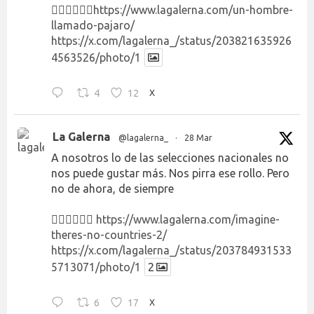
👉🏻👉🏻👉🏻
https://www.lagalerna.com/un-hombre-
llamado-pajaro/
https://x.com/lagalerna_/status/203821635926
4563526/photo/1
4
12
X
La Galerna
@lagalerna_
·
28 Mar
A nosotros lo de las selecciones nacionales no
nos puede gustar más. Nos pirra ese rollo. Pero
no de ahora, de siempre
👉🏻👉🏻👉🏻
https://www.lagalerna.com/imagine-
theres-no-countries-2/
https://x.com/lagalerna_/status/203784931533
5713071/photo/1
2
6
17
X