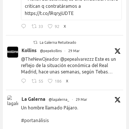
critican q contratáramos a
https://t.co/lRqryjUDTE
33
92
X
La Galerna Retuiteado
Kollins
@pepekollins
·
29 Mar
@TheNewOjeador
@pepealvarezzz
Este es un
reflejo de la situación económica del Real
Madrid, hace unas semanas, según Tebas…
55
186
X
La Galerna
@lagalerna_
·
29 Mar
Un hombre llamado Pájaro.
#portanálisis