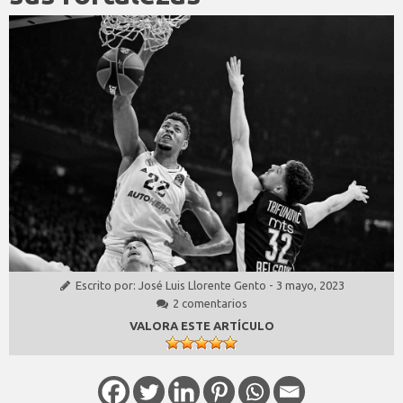
Escrito por:
José Luis Llorente Gento
-
3 mayo, 2023
2 comentarios
VALORA ESTE ARTÍCULO