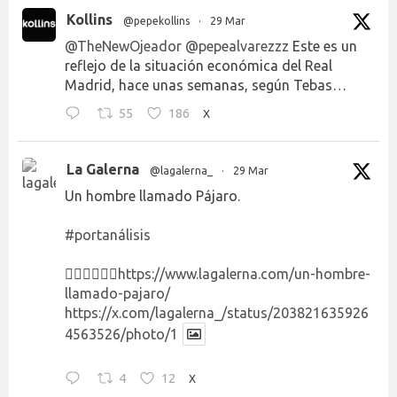
Kollins
@pepekollins
·
29 Mar
@TheNewOjeador
@pepealvarezzz
Este es un
reflejo de la situación económica del Real
Madrid, hace unas semanas, según Tebas…
55
186
X
La Galerna
@lagalerna_
·
29 Mar
Un hombre llamado Pájaro.
#portanálisis
👉🏻👉🏻👉🏻
https://www.lagalerna.com/un-hombre-
llamado-pajaro/
https://x.com/lagalerna_/status/203821635926
4563526/photo/1
4
12
X