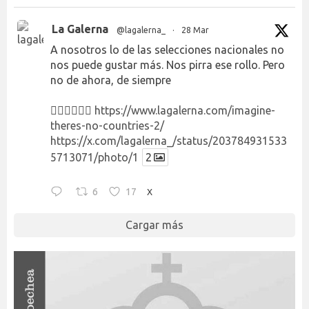
La Galerna
@lagalerna_
·
28 Mar
A nosotros lo de las selecciones nacionales no
nos puede gustar más. Nos pirra ese rollo. Pero
no de ahora, de siempre
👉🏻👉🏻👉🏻
https://www.lagalerna.com/imagine-
theres-no-countries-2/
https://x.com/lagalerna_/status/203784931533
5713071/photo/1
2
6
17
X
Cargar más