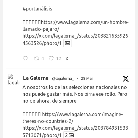
#portanálisis
👉🏻👉🏻👉🏻
https://www.lagalerna.com/un-hombre-
llamado-pajaro/
https://x.com/lagalerna_/status/203821635926
4563526/photo/1
4
12
X
La Galerna
@lagalerna_
·
28 Mar
A nosotros lo de las selecciones nacionales no
nos puede gustar más. Nos pirra ese rollo. Pero
no de ahora, de siempre
👉🏻👉🏻👉🏻
https://www.lagalerna.com/imagine-
theres-no-countries-2/
https://x.com/lagalerna_/status/203784931533
5713071/photo/1
2