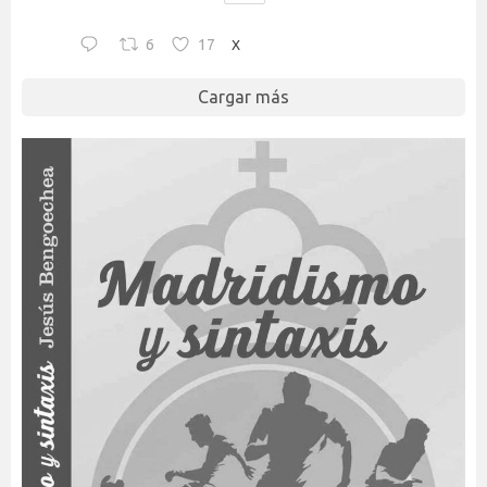
6
17
X
Cargar más