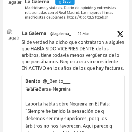
La Galerna
Seguir
Madridismo y sintaxis. Diario de opinión y entrevistas
relacionadas con el Real Madrid. Las mejores firmas
madridistas del planeta. https://t.co/zLS1tzeb3h
La Galerna
@lagalerna_
·
29 Mar
Si de verdad ha dicho que contrataron a alguien
que HABÍA SIDO VICEPRESIDENTE de los
árbitros, tiene todavía menos vergüenza de lo
que pensábamos. Negreira era vicepresidente
EN ACTIVO en los años de los que hay facturas.
Benito
@_Benito___
💣💣💣Barsa-Negreira
Laporta habla sobre Negreira en El País:
"Siempre he tenido la sensación de q
debemos ser muy superiores, porq los
árbitros no nos favorecen. Aquí parece q