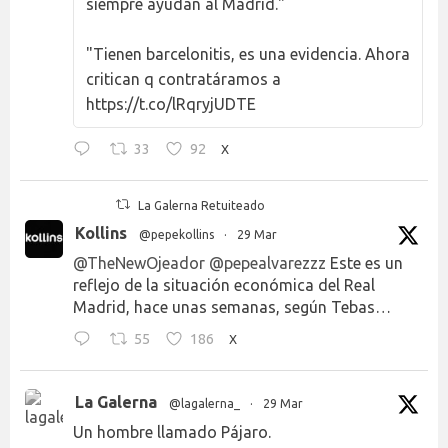
siempre ayudan al Madrid."
"Tienen barcelonitis, es una evidencia. Ahora
critican q contratáramos a
https://t.co/lRqryjUDTE
33
92
X
La Galerna Retuiteado
Kollins
@pepekollins
·
29 Mar
@TheNewOjeador
@pepealvarezzz
Este es un
reflejo de la situación económica del Real
Madrid, hace unas semanas, según Tebas…
55
186
X
La Galerna
@lagalerna_
·
29 Mar
Un hombre llamado Pájaro.