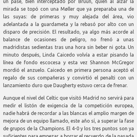
un pase, bien interceptado por Bruun, quien al alzar la
mirada se topó con una Møller que ya preparaba una de
las suyas: de primeras y muy alejada del área, vio
adelantada a la guardameta y la rebasó por alto con un
disparo de precisión. El resultado, ya algo más acorde al
balance de ocasiones de peligro, no frenó a unas
madridistas sedientas tras una hora sin beber ni gota. Un
minuto después, Linda Caicedo volvía a estar pisando la
línea de fondo escocesa y esta vez Shannon McGregor
mordió el anzuelo. Caicedo en primera persona aceptó el
regalo de sus compañeras y convirtió el penalti con un
lanzamiento duro que Daugherty estuvo cerca de frenar.
Aunque el nivel del Celtic que visitó Madrid no servirá para
medir el listón de exigencia de la competición europea,
nadie habrá de recordar a las blancas el amplio margen de
mejora de un equipo llamado, este año sí, a superar la fase
de grupos de la Champions. El 4-0 y los tres puntos son ya
suficientes para empezar a borrar el recuerdo de la pasada