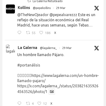
La Galerna Retuiteado
Kollins
@pepekollins
·
29 Mar
@TheNewOjeador
@pepealvarezzz
Este es un
reflejo de la situación económica del Real
Madrid, hace unas semanas, según Tebas…
55
186
X
La Galerna
@lagalerna_
·
29 Mar
Un hombre llamado Pájaro.
#portanálisis
👉🏻👉🏻👉🏻
https://www.lagalerna.com/un-hombre-
llamado-pajaro/
https://x.com/lagalerna_/status/203821635926
4563526/photo/1
4
12
X