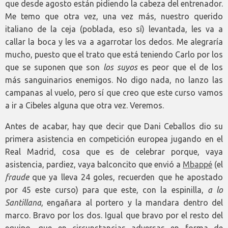
que desde agosto están pidiendo la cabeza del entrenador.
Me temo que otra vez, una vez más, nuestro querido
italiano de la ceja (poblada, eso sí) levantada, les va a
callar la boca y les va a agarrotar los dedos. Me alegraría
mucho, puesto que el trato que está teniendo Carlo por los
que se suponen que son
los
suyos
es peor que el de los
más sanguinarios enemigos. No digo nada, no lanzo las
campanas al vuelo, pero sí que creo que este curso vamos
a ir a Cibeles alguna que otra vez. Veremos.
Antes de acabar, hay que decir que Dani Ceballos dio su
primera asistencia en competición europea jugando en el
Real Madrid, cosa que es de celebrar porque, vaya
asistencia, pardiez, vaya balconcito que envió a
Mbappé
(el
fraude
que ya lleva 24 goles, recuerden que he apostado
por 45 este curso) para que este, con la espinilla,
a lo
Santillana
, engañara al portero y la mandara dentro del
marco. Bravo por los dos. Igual que bravo por el resto del
equipo, que en circunstancias adversas en forma de