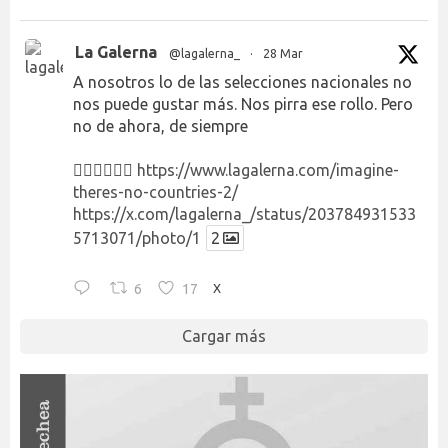
La Galerna
@lagalerna_
·
28 Mar
A nosotros lo de las selecciones nacionales no
nos puede gustar más. Nos pirra ese rollo. Pero
no de ahora, de siempre
👉🏻👉🏻👉🏻
https://www.lagalerna.com/imagine-
theres-no-countries-2/
https://x.com/lagalerna_/status/203784931533
5713071/photo/1
2
6
17
X
Cargar más