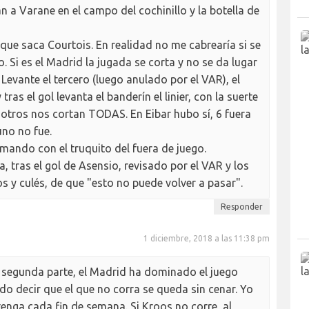
an a Varane en el campo del cochinillo y la botella de
que saca Courtois. En realidad no me cabrearía si se
o. Si es el Madrid la jugada se corta y no se da lugar
 Levante el tercero (luego anulado por el VAR), el
ras el gol levanta el banderín el linier, con la suerte
sotros nos cortan TODAS. En Eibar hubo sí, 6 fuera
no no fue.
mando con el truquito del fuera de juego.
, tras el gol de Asensio, revisado por el VAR y los
os y culés, de que "esto no puede volver a pasar".
Responder
1 diciembre, 2018 a las 11:38 pm
a segunda parte, el Madrid ha dominado el juego
do decir que el que no corra se queda sin cenar. Yo
enga cada fin de semana. Si Kroos no corre, al