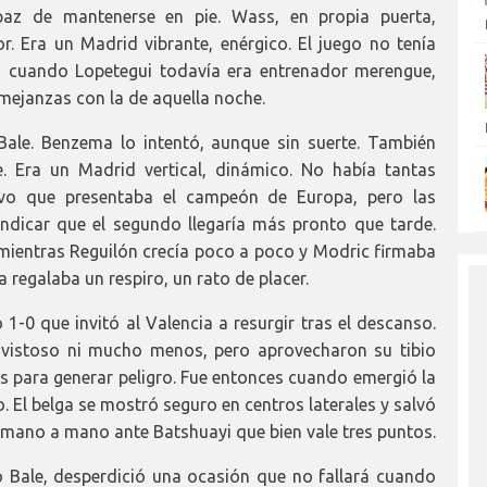
apaz de mantenerse en pie. Wass, en propia puerta,
r. Era un Madrid vibrante, enérgico. El juego no tenía
a cuando Lopetegui todavía era entrenador merengue,
emejanzas con la de aquella noche.
Bale. Benzema lo intentó, aunque sin suerte. También
 Era un Madrid vertical, dinámico. No había tantas
vo que presentaba el campeón de Europa, pero las
ndicar que el segundo llegaría más pronto que tarde.
 mientras Reguilón crecía poco a poco y Modric firmaba
a regalaba un respiro, un rato de placer.
 1-0 que invitó al Valencia a resurgir tras el descanso.
 vistoso ni mucho menos, pero aprovecharon su tibio
ás para generar peligro. Fue entonces cuando emergió la
 El belga se mostró seguro en centros laterales y salvó
n mano a mano ante Batshuayi que bien vale tres puntos.
o Bale, desperdició una ocasión que no fallará cuando