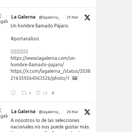
La Galerna
@lagalerna_
·
29 Mar
Un hombre llamado Pájaro.
#portanálisis
👉🏻👉🏻👉🏻
https://www.lagalerna.com/un-
hombre-llamado-pajaro/
https://x.com/lagalerna_/status/2038
216359264563526/photo/1
4
12
X
La Galerna
@lagalerna_
·
28 Mar
A nosotros lo de las selecciones
nacionales no nos puede gustar más.