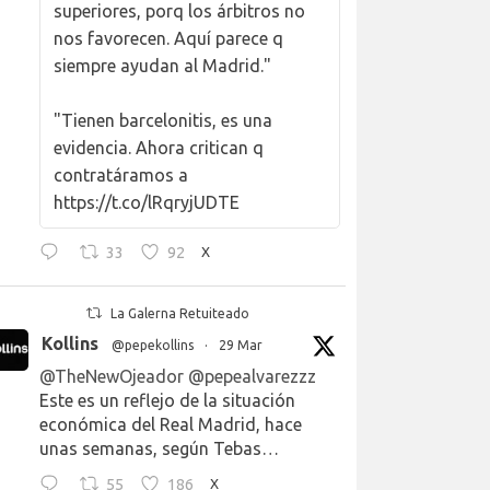
superiores, porq los árbitros no
nos favorecen. Aquí parece q
siempre ayudan al Madrid."
"Tienen barcelonitis, es una
evidencia. Ahora critican q
contratáramos a
https://t.co/lRqryjUDTE
33
92
X
La Galerna Retuiteado
Kollins
@pepekollins
·
29 Mar
@TheNewOjeador
@pepealvarezzz
Este es un reflejo de la situación
económica del Real Madrid, hace
unas semanas, según Tebas…
55
186
X