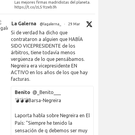
Las mejores firmas madridistas del planeta.
https://t.co/zLS1tzeb3h
La Galerna
@lagalerna_
·
29 Mar
Si de verdad ha dicho que
contrataron a alguien que HABÍA
SIDO VICEPRESIDENTE de los
árbitros, tiene todavía menos
vergüenza de lo que pensábamos.
Negreira era vicepresidente EN
ACTIVO en los años de los que hay
facturas.
Benito
@_Benito___
💣💣💣Barsa-Negreira
Laporta habla sobre Negreira en El
País: "Siempre he tenido la
sensación de q debemos ser muy