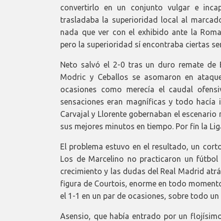
convertirlo en un conjunto vulgar e inc
trasladaba la superioridad local al marcado
nada que ver con el exhibido ante la Rom
pero la superioridad sí encontraba ciertas s
Neto salvó el 2-0 tras un duro remate de 
Modric y Ceballos se asomaron en ataque.
ocasiones como merecía el caudal ofensi
sensaciones eran magníficas y todo hacía i
Carvajal y Llorente gobernaban el escenario
sus mejores minutos en tiempo. Por fin la Lig
El problema estuvo en el resultado, un corto
Los de Marcelino no practicaron un fútbol
crecimiento y las dudas del Real Madrid atr
figura de Courtois, enorme en todo momento.
el 1-1 en un par de ocasiones, sobre todo u
Asensio, que había entrado por un flojísim