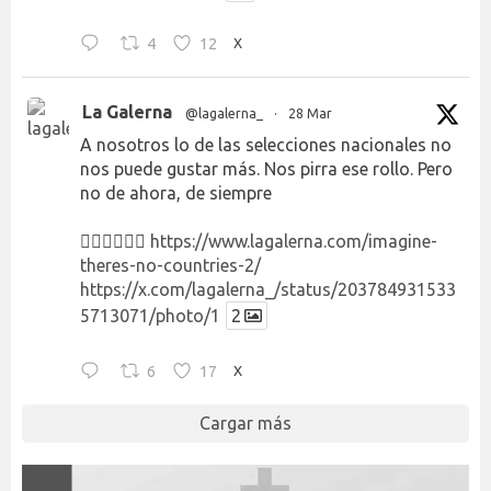
4
12
X
La Galerna
@lagalerna_
·
28 Mar
A nosotros lo de las selecciones nacionales no
nos puede gustar más. Nos pirra ese rollo. Pero
no de ahora, de siempre
👉🏻👉🏻👉🏻
https://www.lagalerna.com/imagine-
theres-no-countries-2/
https://x.com/lagalerna_/status/203784931533
5713071/photo/1
2
6
17
X
Cargar más