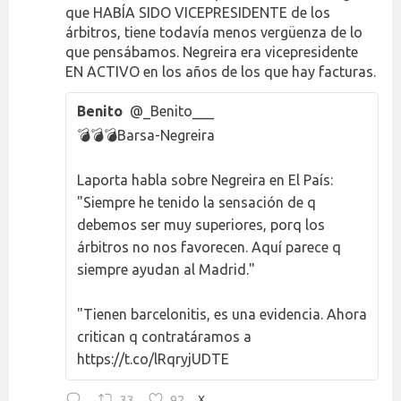
que HABÍA SIDO VICEPRESIDENTE de los
árbitros, tiene todavía menos vergüenza de lo
que pensábamos. Negreira era vicepresidente
EN ACTIVO en los años de los que hay facturas.
Benito
@_Benito___
💣💣💣Barsa-Negreira
Laporta habla sobre Negreira en El País:
"Siempre he tenido la sensación de q
debemos ser muy superiores, porq los
árbitros no nos favorecen. Aquí parece q
siempre ayudan al Madrid."
"Tienen barcelonitis, es una evidencia. Ahora
critican q contratáramos a
https://t.co/lRqryjUDTE
33
92
X