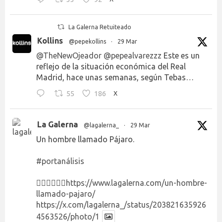
La Galerna Retuiteado
Kollins
@pepekollins
·
29 Mar
@TheNewOjeador
@pepealvarezzz
Este es un
reflejo de la situación económica del Real
Madrid, hace unas semanas, según Tebas…
55
186
X
La Galerna
@lagalerna_
·
29 Mar
Un hombre llamado Pájaro.
#portanálisis
👉🏻👉🏻👉🏻
https://www.lagalerna.com/un-hombre-
llamado-pajaro/
https://x.com/lagalerna_/status/203821635926
4563526/photo/1