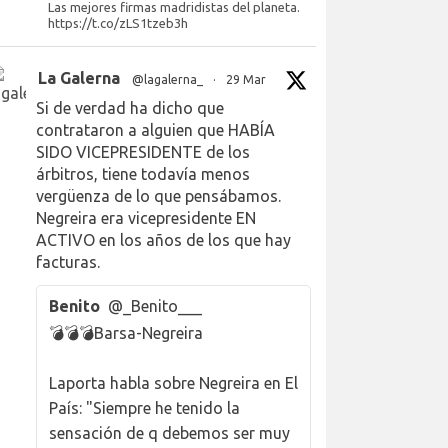
Las mejores firmas madridistas del planeta.
https://t.co/zLS1tzeb3h
La Galerna
@lagalerna_
·
29 Mar
Si de verdad ha dicho que
contrataron a alguien que HABÍA
SIDO VICEPRESIDENTE de los
árbitros, tiene todavía menos
vergüenza de lo que pensábamos.
Negreira era vicepresidente EN
ACTIVO en los años de los que hay
facturas.
Benito
@_Benito___
💣💣💣Barsa-Negreira
Laporta habla sobre Negreira en El
País: "Siempre he tenido la
sensación de q debemos ser muy