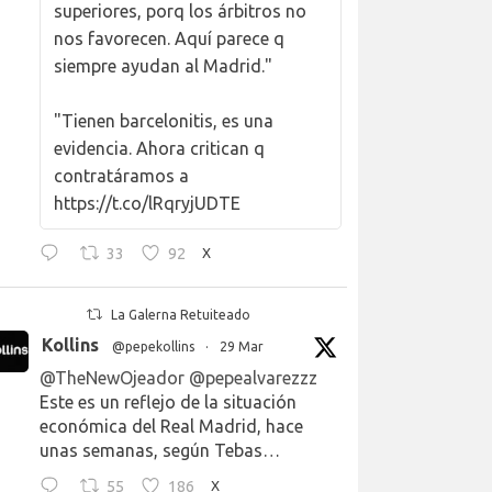
superiores, porq los árbitros no
nos favorecen. Aquí parece q
siempre ayudan al Madrid."
"Tienen barcelonitis, es una
evidencia. Ahora critican q
contratáramos a
https://t.co/lRqryjUDTE
33
92
X
La Galerna Retuiteado
Kollins
@pepekollins
·
29 Mar
@TheNewOjeador
@pepealvarezzz
Este es un reflejo de la situación
económica del Real Madrid, hace
unas semanas, según Tebas…
55
186
X