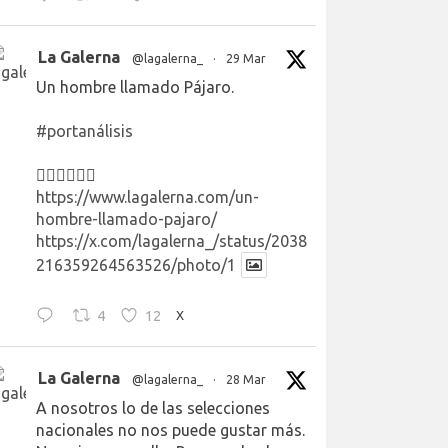
La Galerna
@lagalerna_
·
29 Mar
Un hombre llamado Pájaro.
#portanálisis
👉🏻👉🏻👉🏻
https://www.lagalerna.com/un-
hombre-llamado-pajaro/
https://x.com/lagalerna_/status/2038
216359264563526/photo/1
4
12
X
La Galerna
@lagalerna_
·
28 Mar
A nosotros lo de las selecciones
nacionales no nos puede gustar más.