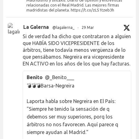
relacionadas con el Real Madrid. Las mejores firmas
madridistas del planeta. https://t.co/zLS1tzeb3h
La Galerna
@lagalerna_
·
29 Mar
Si de verdad ha dicho que contrataron a alguien
que HABÍA SIDO VICEPRESIDENTE de los
árbitros, tiene todavía menos vergüenza de lo
que pensábamos. Negreira era vicepresidente
EN ACTIVO en los años de los que hay facturas.
Benito
@_Benito___
💣💣💣Barsa-Negreira
Laporta habla sobre Negreira en El País:
"Siempre he tenido la sensación de q
debemos ser muy superiores, porq los
árbitros no nos favorecen. Aquí parece q
siempre ayudan al Madrid."