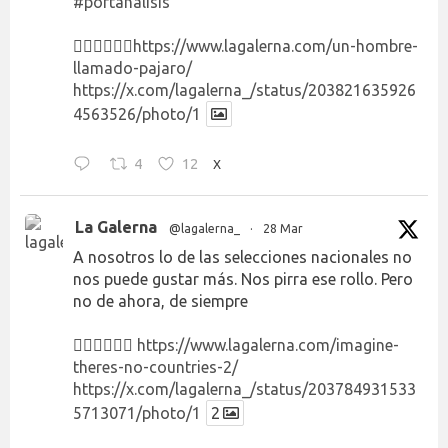
#portanálisis
👉🏻👉🏻👉🏻
https://www.lagalerna.com/un-hombre-
llamado-pajaro/
https://x.com/lagalerna_/status/203821635926
4563526/photo/1
4
12
X
La Galerna
@lagalerna_
·
28 Mar
A nosotros lo de las selecciones nacionales no
nos puede gustar más. Nos pirra ese rollo. Pero
no de ahora, de siempre
👉🏻👉🏻👉🏻
https://www.lagalerna.com/imagine-
theres-no-countries-2/
https://x.com/lagalerna_/status/203784931533
5713071/photo/1
2