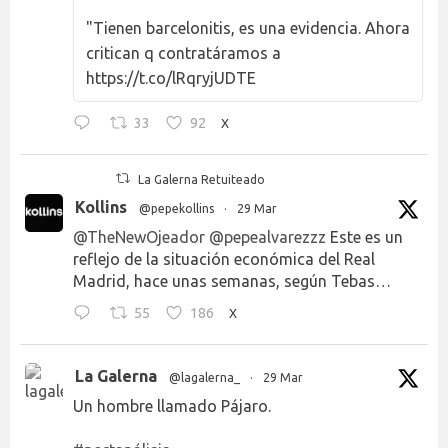
"Tienen barcelonitis, es una evidencia. Ahora
critican q contratáramos a
https://t.co/lRqryjUDTE
33
92
X
La Galerna Retuiteado
Kollins
@pepekollins
·
29 Mar
@TheNewOjeador
@pepealvarezzz
Este es un
reflejo de la situación económica del Real
Madrid, hace unas semanas, según Tebas…
55
186
X
La Galerna
@lagalerna_
·
29 Mar
Un hombre llamado Pájaro.