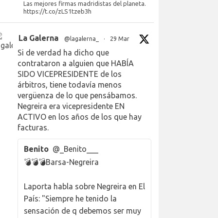
Las mejores firmas madridistas del planeta.
https://t.co/zLS1tzeb3h
La Galerna
@lagalerna_
·
29 Mar
Si de verdad ha dicho que
contrataron a alguien que HABÍA
SIDO VICEPRESIDENTE de los
árbitros, tiene todavía menos
vergüenza de lo que pensábamos.
Negreira era vicepresidente EN
ACTIVO en los años de los que hay
facturas.
Benito
@_Benito___
💣💣💣Barsa-Negreira
Laporta habla sobre Negreira en El
País: "Siempre he tenido la
sensación de q debemos ser muy