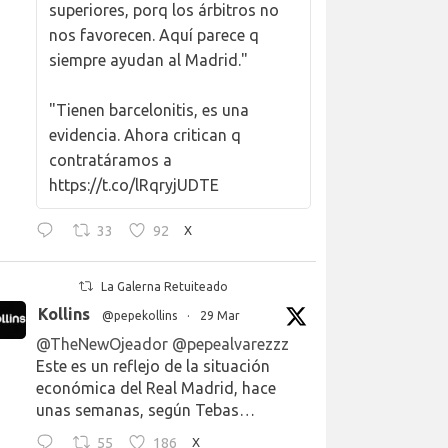
superiores, porq los árbitros no
nos favorecen. Aquí parece q
siempre ayudan al Madrid."
"Tienen barcelonitis, es una
evidencia. Ahora critican q
contratáramos a
https://t.co/lRqryjUDTE
33
92
X
La Galerna Retuiteado
Kollins
@pepekollins
·
29 Mar
@TheNewOjeador
@pepealvarezzz
Este es un reflejo de la situación
económica del Real Madrid, hace
unas semanas, según Tebas…
55
186
X