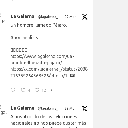
La Galerna
@lagalerna_
·
29 Mar
Un hombre llamado Pájaro.
#portanálisis
👉🏻👉🏻👉🏻
https://www.lagalerna.com/un-
hombre-llamado-pajaro/
https://x.com/lagalerna_/status/2038
216359264563526/photo/1
4
12
X
La Galerna
@lagalerna_
·
28 Mar
A nosotros lo de las selecciones
nacionales no nos puede gustar más.