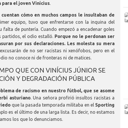
 para el joven Vinícius
.
a cuentan cómo en muchos campos le insultaban de
imer equipo, tuvo que enfrentarse con la inquina del
 falta de puntería. Cuando empezó a encadenar goles
 partidos, el odio estalló.
Porque no le perdonan ser
ensuran por sus declaraciones. Les molesta su mera
xcusarán de no ser racistas ni xenófobos, pero en el
dio no conoce ni de fronteras ni de matices.
MPO QUE CON VINÍCIUS JÚNIOR SE
CIÓN Y DEGRADACIÓN PÚBLICA
blema de racismo en nuestro fútbol, que se asome
erbi asturiano
. Una señora profirió insultos racistas a
viedo
que la pasada temporada militaba en el
Sporting
emplo es el último de una larga lista. Es decir, no estamos
ntamos los que lo denunciamos.