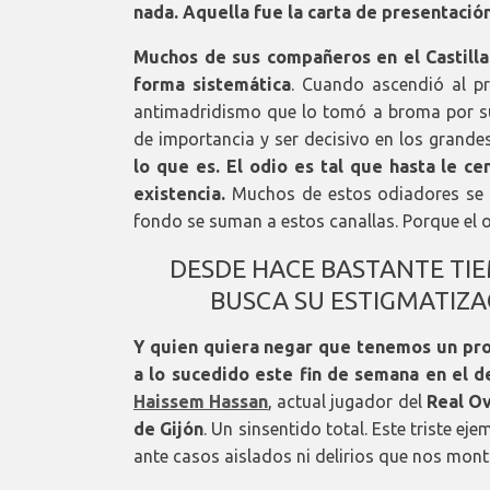
nada. Aquella fue la carta de presentación
Muchos de sus compañeros en el Castill
forma sistemática
. Cuando ascendió al pr
antimadridismo que lo tomó a broma por su
de importancia y ser decisivo en los grandes
lo que es. El odio es tal que hasta le c
existencia.
Muchos de estos odiadores se e
fondo se suman a estos canallas. Porque el o
DESDE HACE BASTANTE TIE
BUSCA SU ESTIGMATIZA
Y quien quiera negar que tenemos un pro
a lo sucedido este fin de semana en el d
Haissem Hassan
, actual jugador del
Real O
de Gijón
. Un sinsentido total. Este triste ej
ante casos aislados ni delirios que nos mo