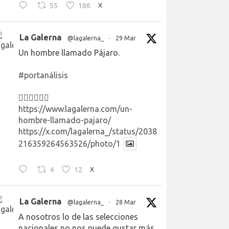
55
186
X
La Galerna
@lagalerna_
·
29 Mar
Un hombre llamado Pájaro.
#portanálisis
👉🏻👉🏻👉🏻
https://www.lagalerna.com/un-
hombre-llamado-pajaro/
https://x.com/lagalerna_/status/2038
216359264563526/photo/1
4
12
X
La Galerna
@lagalerna_
·
28 Mar
A nosotros lo de las selecciones
nacionales no nos puede gustar más.