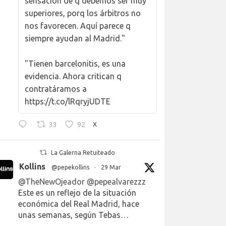
sensación de q debemos ser muy
superiores, porq los árbitros no
nos favorecen. Aquí parece q
siempre ayudan al Madrid."
"Tienen barcelonitis, es una
evidencia. Ahora critican q
contratáramos a
https://t.co/lRqryjUDTE
33
92
X
La Galerna Retuiteado
Kollins
@pepekollins
·
29 Mar
@TheNewOjeador
@pepealvarezzz
Este es un reflejo de la situación
económica del Real Madrid, hace
unas semanas, según Tebas…