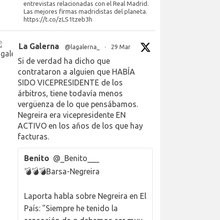
entrevistas relacionadas con el Real Madrid.
Las mejores firmas madridistas del planeta.
https://t.co/zLS1tzeb3h
La Galerna
@lagalerna_
·
29 Mar
Si de verdad ha dicho que
contrataron a alguien que HABÍA
SIDO VICEPRESIDENTE de los
árbitros, tiene todavía menos
vergüenza de lo que pensábamos.
Negreira era vicepresidente EN
ACTIVO en los años de los que hay
facturas.
Benito
@_Benito___
💣💣💣Barsa-Negreira
Laporta habla sobre Negreira en El
País: "Siempre he tenido la