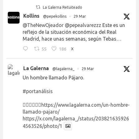
La Galerna Retuiteado
Kollins
@pepekollins
·
29 Mar
@TheNewOjeador
@pepealvarezzz
Este es un
reflejo de la situación económica del Real
Madrid, hace unas semanas, según Tebas…
55
186
X
La Galerna
@lagalerna_
·
29 Mar
Un hombre llamado Pájaro.
#portanálisis
👉🏻👉🏻👉🏻
https://www.lagalerna.com/un-hombre-
llamado-pajaro/
https://x.com/lagalerna_/status/203821635926
4563526/photo/1