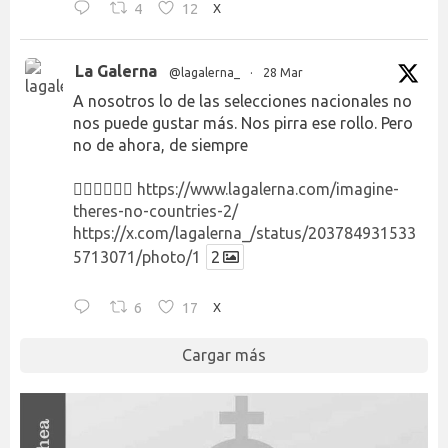
4
12
X
La Galerna
@lagalerna_
·
28 Mar
A nosotros lo de las selecciones nacionales no
nos puede gustar más. Nos pirra ese rollo. Pero
no de ahora, de siempre
👉🏻👉🏻👉🏻
https://www.lagalerna.com/imagine-
theres-no-countries-2/
https://x.com/lagalerna_/status/203784931533
5713071/photo/1
2
6
17
X
Cargar más