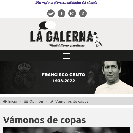
Las mejores firmas madridistas del planeta
Inicio
Opinión
Vámonos de copas
Vámonos de copas