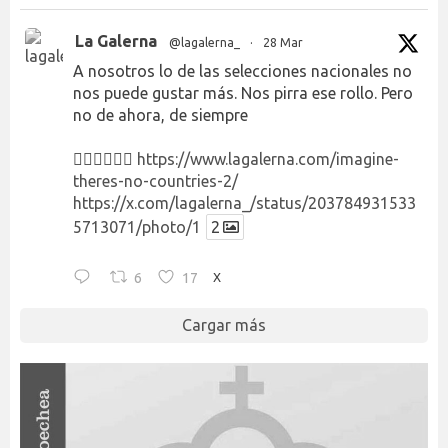
La Galerna
@lagalerna_
·
28 Mar
A nosotros lo de las selecciones nacionales no
nos puede gustar más. Nos pirra ese rollo. Pero
no de ahora, de siempre
👉🏻👉🏻👉🏻
https://www.lagalerna.com/imagine-
theres-no-countries-2/
https://x.com/lagalerna_/status/203784931533
5713071/photo/1
2
6
17
X
Cargar más