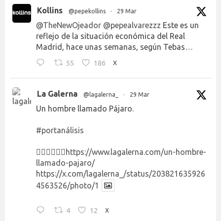
Kollins
@pepekollins
·
29 Mar
@TheNewOjeador
@pepealvarezzz
Este es un
reflejo de la situación económica del Real
Madrid, hace unas semanas, según Tebas…
55
186
X
La Galerna
@lagalerna_
·
29 Mar
Un hombre llamado Pájaro.
#portanálisis
👉🏻👉🏻👉🏻
https://www.lagalerna.com/un-hombre-
llamado-pajaro/
https://x.com/lagalerna_/status/203821635926
4563526/photo/1
4
12
X