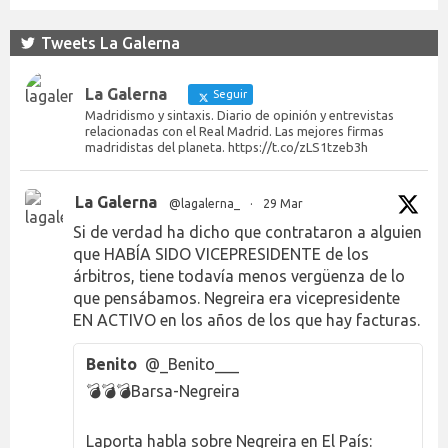
Tweets La Galerna
La Galerna
Seguir
Madridismo y sintaxis. Diario de opinión y entrevistas
relacionadas con el Real Madrid. Las mejores firmas
madridistas del planeta. https://t.co/zLS1tzeb3h
La Galerna
@lagalerna_
·
29 Mar
Si de verdad ha dicho que contrataron a alguien
que HABÍA SIDO VICEPRESIDENTE de los
árbitros, tiene todavía menos vergüenza de lo
que pensábamos. Negreira era vicepresidente
EN ACTIVO en los años de los que hay facturas.
Benito
@_Benito___
💣💣💣Barsa-Negreira
Laporta habla sobre Negreira en El País: