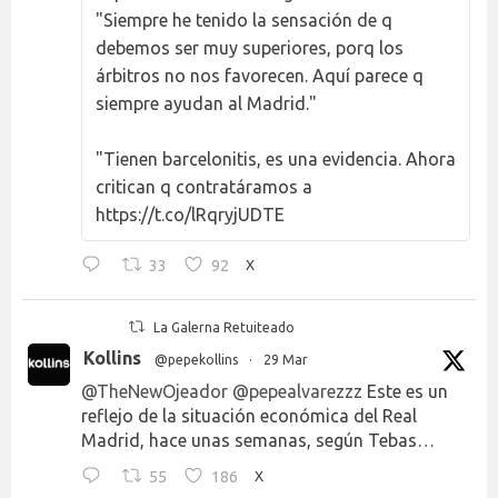
"Siempre he tenido la sensación de q
debemos ser muy superiores, porq los
árbitros no nos favorecen. Aquí parece q
siempre ayudan al Madrid."
"Tienen barcelonitis, es una evidencia. Ahora
critican q contratáramos a
https://t.co/lRqryjUDTE
33
92
X
La Galerna Retuiteado
Kollins
@pepekollins
·
29 Mar
@TheNewOjeador
@pepealvarezzz
Este es un
reflejo de la situación económica del Real
Madrid, hace unas semanas, según Tebas…
55
186
X