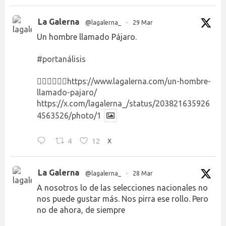
La Galerna
@lagalerna_
·
29 Mar
Un hombre llamado Pájaro.
#portanálisis
👉🏻👉🏻👉🏻
https://www.lagalerna.com/un-hombre-
llamado-pajaro/
https://x.com/lagalerna_/status/203821635926
4563526/photo/1
4
12
X
La Galerna
@lagalerna_
·
28 Mar
A nosotros lo de las selecciones nacionales no
nos puede gustar más. Nos pirra ese rollo. Pero
no de ahora, de siempre