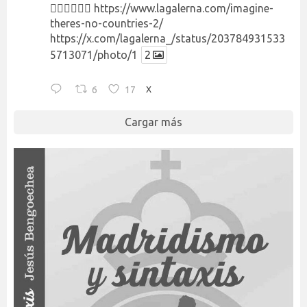
👉🏻👉🏻👉🏻
https://www.lagalerna.com/imagine-
theres-no-countries-2/
https://x.com/lagalerna_/status/203784931533
5713071/photo/1
2
6
17
X
Cargar más