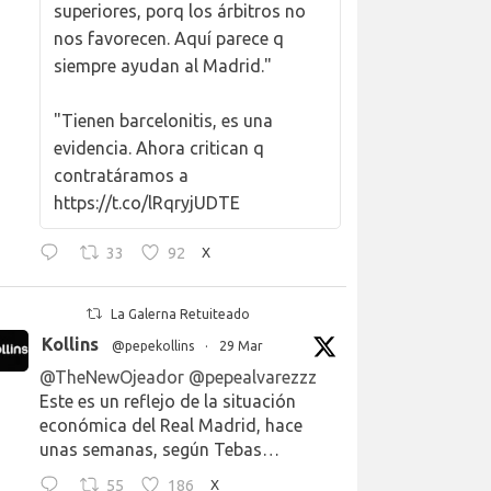
superiores, porq los árbitros no
nos favorecen. Aquí parece q
siempre ayudan al Madrid."
"Tienen barcelonitis, es una
evidencia. Ahora critican q
contratáramos a
https://t.co/lRqryjUDTE
33
92
X
La Galerna Retuiteado
Kollins
@pepekollins
·
29 Mar
@TheNewOjeador
@pepealvarezzz
Este es un reflejo de la situación
económica del Real Madrid, hace
unas semanas, según Tebas…
55
186
X