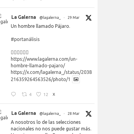
La Galerna
@lagalerna_
·
29 Mar
Un hombre llamado Pájaro.
#portanálisis
👉🏻👉🏻👉🏻
https://www.lagalerna.com/un-
hombre-llamado-pajaro/
https://x.com/lagalerna_/status/2038
216359264563526/photo/1
4
12
X
La Galerna
@lagalerna_
·
28 Mar
A nosotros lo de las selecciones
nacionales no nos puede gustar más.