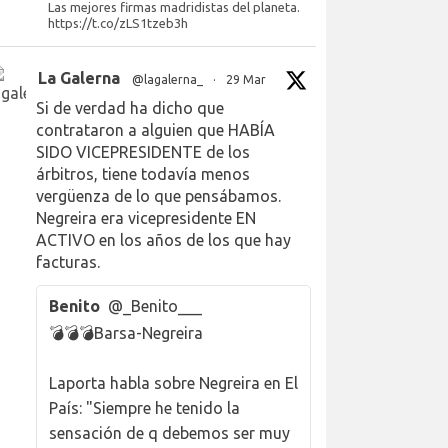
Las mejores firmas madridistas del planeta.
https://t.co/zLS1tzeb3h
La Galerna
@lagalerna_
·
29 Mar
Si de verdad ha dicho que
contrataron a alguien que HABÍA
SIDO VICEPRESIDENTE de los
árbitros, tiene todavía menos
vergüenza de lo que pensábamos.
Negreira era vicepresidente EN
ACTIVO en los años de los que hay
facturas.
Benito
@_Benito___
💣💣💣Barsa-Negreira
Laporta habla sobre Negreira en El
País: "Siempre he tenido la
sensación de q debemos ser muy