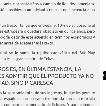
 durante cincuenta años a cambio de liquidez inmediata,
sión; recibieron un adelanto de su propia herencia a un
 un tractor tenga que entregar el 10% de su cosecha al
, se estropeará o quedará obsoleto en quince años, pero
podría decir de este acuerdo en términos económicos y
er antes de acaparar más texto.
ral se le suma la rigidez cadavérica del Fair Play
 esta es la gran mentira de Tebas.
ROS ES, EN ÚLTIMA ESTANCIA, LA
ES ADMITIR QUE EL PRODUCTO YA NO
TAD, SINO PICARESCA
 la soberanía total de sus ingresos, lo que les permite
ipos españoles inician cada temporada con una mochila
ra competir en el mercado de fichajes. Y para entender