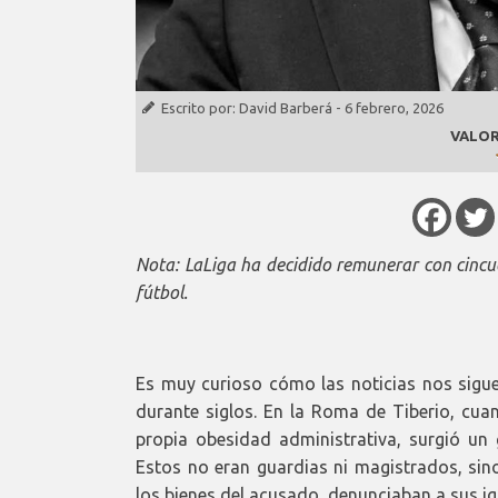
Escrito por:
David Barberá
-
6 febrero, 2026
VALOR
Nota: LaLiga ha decidido remunerar con cincu
fútbol.
Es muy curioso cómo las noticias nos sigu
durante siglos. En la Roma de Tiberio, cua
propia obesidad administrativa, surgió u
Estos no eran guardias ni magistrados, sin
los bienes del acusado, denunciaban a sus igu