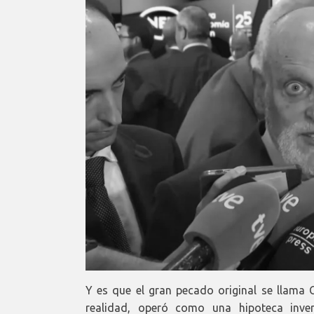
Y es que el gran pecado original se llama
realidad, operó como una hipoteca inver