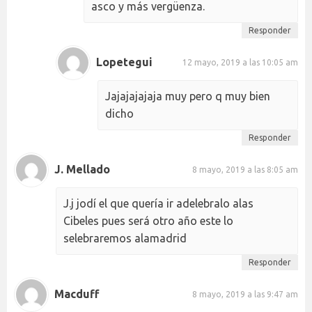
asco y más vergüenza.
Responder
Lopetegui
12 mayo, 2019 a las 10:05 am
Jajajajajaja muy pero q muy bien
dicho
Responder
J. Mellado
8 mayo, 2019 a las 8:05 am
J.j jodí el que quería ir adelebralo alas
Cibeles pues será otro año este lo
selebraremos alamadrid
Responder
Macduff
8 mayo, 2019 a las 9:47 am