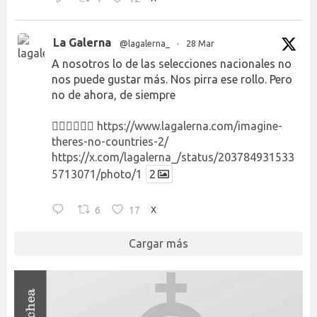
La Galerna
@lagalerna_
·
28 Mar
A nosotros lo de las selecciones nacionales no
nos puede gustar más. Nos pirra ese rollo. Pero
no de ahora, de siempre
👉🏻👉🏻👉🏻
https://www.lagalerna.com/imagine-
theres-no-countries-2/
https://x.com/lagalerna_/status/203784931533
5713071/photo/1
2
6
17
X
Cargar más