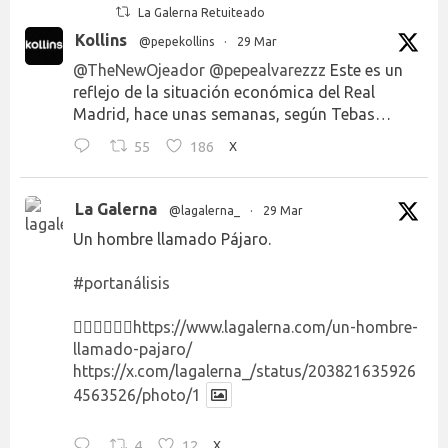
La Galerna Retuiteado
Kollins
@pepekollins
·
29 Mar
@TheNewOjeador
@pepealvarezzz
Este es un
reflejo de la situación económica del Real
Madrid, hace unas semanas, según Tebas…
55
186
X
La Galerna
@lagalerna_
·
29 Mar
Un hombre llamado Pájaro.
#portanálisis
👉🏻👉🏻👉🏻
https://www.lagalerna.com/un-hombre-
llamado-pajaro/
https://x.com/lagalerna_/status/203821635926
4563526/photo/1
4
12
X