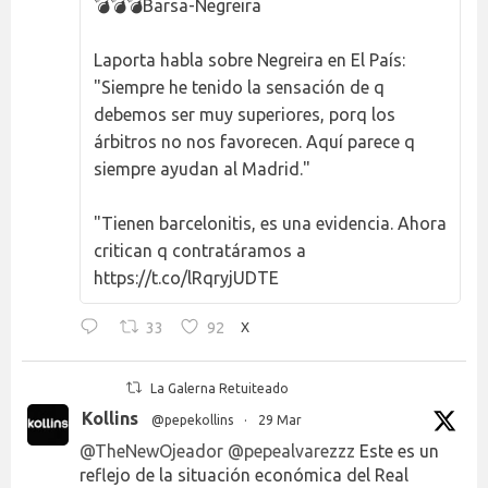
💣💣💣Barsa-Negreira
Laporta habla sobre Negreira en El País:
"Siempre he tenido la sensación de q
debemos ser muy superiores, porq los
árbitros no nos favorecen. Aquí parece q
siempre ayudan al Madrid."
"Tienen barcelonitis, es una evidencia. Ahora
critican q contratáramos a
https://t.co/lRqryjUDTE
33
92
X
La Galerna Retuiteado
Kollins
@pepekollins
·
29 Mar
@TheNewOjeador
@pepealvarezzz
Este es un
reflejo de la situación económica del Real