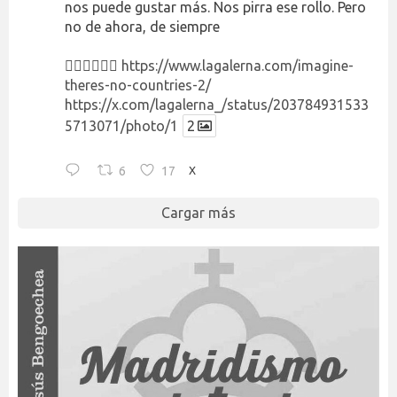
nos puede gustar más. Nos pirra ese rollo. Pero
no de ahora, de siempre
👉🏻👉🏻👉🏻
https://www.lagalerna.com/imagine-
theres-no-countries-2/
https://x.com/lagalerna_/status/203784931533
5713071/photo/1
2
6
17
X
Cargar más