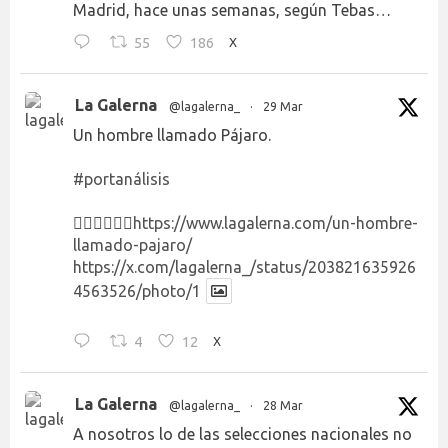
Madrid, hace unas semanas, según Tebas…
55
186
X
La Galerna
@lagalerna_
·
29 Mar
Un hombre llamado Pájaro.
#portanálisis
👉🏻👉🏻👉🏻
https://www.lagalerna.com/un-hombre-
llamado-pajaro/
https://x.com/lagalerna_/status/203821635926
4563526/photo/1
4
12
X
La Galerna
@lagalerna_
·
28 Mar
A nosotros lo de las selecciones nacionales no