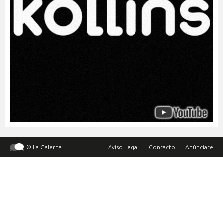
© La Galerna
Aviso Legal
Contacto
Anúnciate