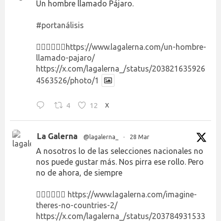
Un hombre llamado Pájaro.
#portanálisis
👉🏻👉🏻👉🏻
https://www.lagalerna.com/un-hombre-
llamado-pajaro/
https://x.com/lagalerna_/status/203821635926
4563526/photo/1
4
12
X
La Galerna
@lagalerna_
·
28 Mar
A nosotros lo de las selecciones nacionales no
nos puede gustar más. Nos pirra ese rollo. Pero
no de ahora, de siempre
👉🏻👉🏻👉🏻
https://www.lagalerna.com/imagine-
theres-no-countries-2/
https://x.com/lagalerna_/status/203784931533