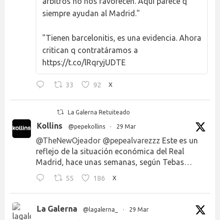
árbitros no nos favorecen. Aquí parece q
siempre ayudan al Madrid."
"Tienen barcelonitis, es una evidencia. Ahora
critican q contratáramos a
https://t.co/lRqryjUDTE
33
92
X
La Galerna Retuiteado
Kollins
@pepekollins
·
29 Mar
@TheNewOjeador
@pepealvarezzz
Este es un
reflejo de la situación económica del Real
Madrid, hace unas semanas, según Tebas…
55
186
X
La Galerna
@lagalerna_
·
29 Mar