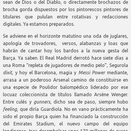
sean de Dios o del Diablo, o directamente brochazos de
brocha gorda dispuestos por los pintorescos pintores de
titulares que pululan entre rotativas y redacciones
digitales. Ya estamos preparados.
Se adviene en el horizonte matutino una oda de juglares,
apología de trovadores, versos, alabanzas y loas que
habrán de cantar hoy los bardos a la nueva gesta del
Barça. Ya saben. El Real Madrid derrotó hace siete días a
una Roma “repleta de jugadores de medio pelo”, Segurola
dixit
, y hoy el Barcelona, magia y
Messi Power
mediante,
arrasa a un poderoso Arsenal camino de constituirse en
una especie de Poulidor balompédico liderado por ese
locuaz coleccionista de títulos llamado Arsène Wenger.
Entre culés y
gunners,
dicho sea de paso, siempre hubo
feeling
, que diría Guardiola. No en vano prácticamente ha
sido el propio Barça quien ha financiado la construcción
del Emirates Stadium, el nuevo campo del equipo
londinense, tras desembolsar unos 170 millones de euros