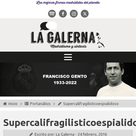
Las mejores firmas madridistas del planeta
Inicio
Portanálisis
Supercalifragilisticoespialidoso
Supercalifragilisticoespialid
Escrito por:
La Galerna
-
24 febrero, 2016