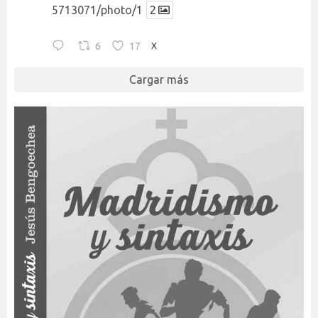
5713071/photo/1
2
6
17
X
Cargar más