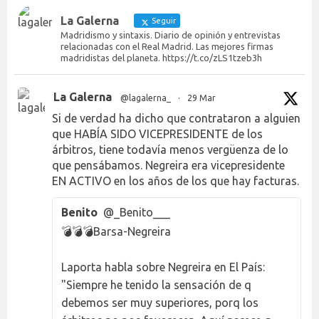
La Galerna
Seguir
Madridismo y sintaxis. Diario de opinión y entrevistas
relacionadas con el Real Madrid. Las mejores firmas
madridistas del planeta. https://t.co/zLS1tzeb3h
La Galerna
@lagalerna_
·
29 Mar
Si de verdad ha dicho que contrataron a alguien
que HABÍA SIDO VICEPRESIDENTE de los
árbitros, tiene todavía menos vergüenza de lo
que pensábamos. Negreira era vicepresidente
EN ACTIVO en los años de los que hay facturas.
Benito
@_Benito___
💣💣💣Barsa-Negreira
Laporta habla sobre Negreira en El País:
"Siempre he tenido la sensación de q
debemos ser muy superiores, porq los