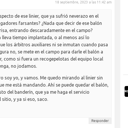
18 septiembre, 2023 a las 11:42 am
ecto de ese linier, que ya sufrió neverazo en el
gadores farsantes? ¿Nada que decir de ese balón
prisa, entrando descaradamente en el campo?
lleva tiempo implantada, o al menos así lo
ue los árbitros auxiliares ni se inmutan cuando pasa
figura no, se mete en el campo para darle el balón a
r, como si fuera un recogepelotas del equipo local
Venga, no jodamos.
o soy yo, y vamos. Me quedo mirando al linier sin
que me está mandando. Ahí se puede quedar el balón,
listo del banderín, que ya me haga el servicio
itio, y ya si eso, saco.
Responder