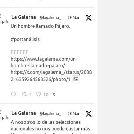
La Galerna
@lagalerna_
·
29 Mar
Un hombre llamado Pájaro.
#portanálisis
👉🏻👉🏻👉🏻
https://www.lagalerna.com/un-
hombre-llamado-pajaro/
https://x.com/lagalerna_/status/2038
216359264563526/photo/1
4
12
X
La Galerna
@lagalerna_
·
28 Mar
A nosotros lo de las selecciones
nacionales no nos puede gustar más.