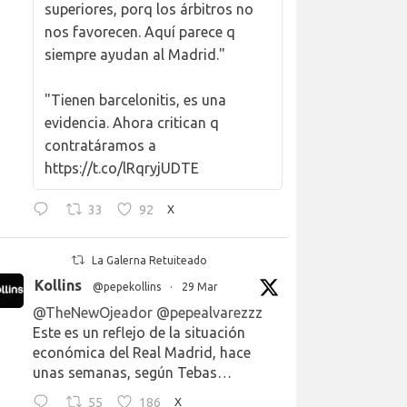
superiores, porq los árbitros no
nos favorecen. Aquí parece q
siempre ayudan al Madrid."
"Tienen barcelonitis, es una
evidencia. Ahora critican q
contratáramos a
https://t.co/lRqryjUDTE
33
92
X
La Galerna Retuiteado
Kollins
@pepekollins
·
29 Mar
@TheNewOjeador
@pepealvarezzz
Este es un reflejo de la situación
económica del Real Madrid, hace
unas semanas, según Tebas…
55
186
X