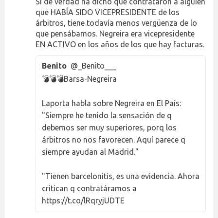
Si de verdad ha dicho que contrataron a alguien
que HABÍA SIDO VICEPRESIDENTE de los
árbitros, tiene todavía menos vergüenza de lo
que pensábamos. Negreira era vicepresidente
EN ACTIVO en los años de los que hay facturas.
Benito
@_Benito___
💣💣💣Barsa-Negreira
Laporta habla sobre Negreira en El País:
"Siempre he tenido la sensación de q
debemos ser muy superiores, porq los
árbitros no nos favorecen. Aquí parece q
siempre ayudan al Madrid."
"Tienen barcelonitis, es una evidencia. Ahora
critican q contratáramos a
https://t.co/lRqryjUDTE