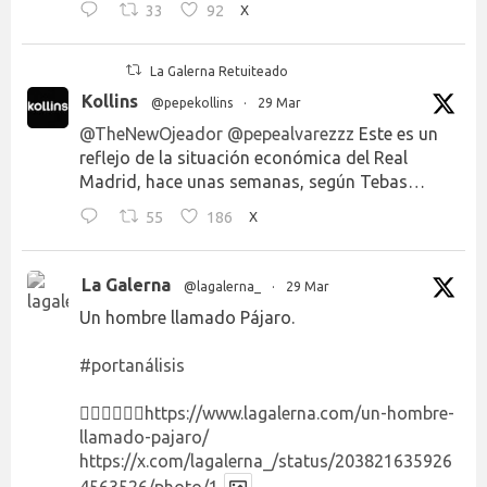
33
92
X
La Galerna Retuiteado
Kollins
@pepekollins
·
29 Mar
@TheNewOjeador
@pepealvarezzz
Este es un
reflejo de la situación económica del Real
Madrid, hace unas semanas, según Tebas…
55
186
X
La Galerna
@lagalerna_
·
29 Mar
Un hombre llamado Pájaro.
#portanálisis
👉🏻👉🏻👉🏻
https://www.lagalerna.com/un-hombre-
llamado-pajaro/
https://x.com/lagalerna_/status/203821635926
4563526/photo/1