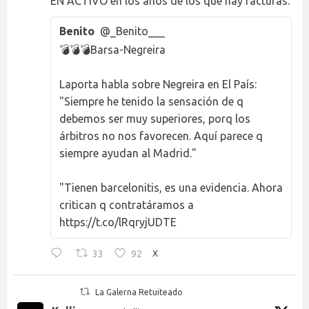
EN ACTIVO en los años de los que hay facturas.
Benito
@_Benito___
💣💣💣Barsa-Negreira
Laporta habla sobre Negreira en El País:
"Siempre he tenido la sensación de q
debemos ser muy superiores, porq los
árbitros no nos favorecen. Aquí parece q
siempre ayudan al Madrid."
"Tienen barcelonitis, es una evidencia. Ahora
critican q contratáramos a
https://t.co/lRqryjUDTE
33
92
X
La Galerna Retuiteado