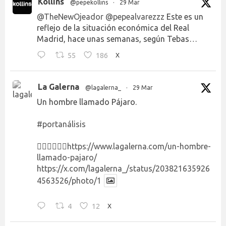
Kollins
@pepekollins
·
29 Mar
@TheNewOjeador
@pepealvarezzz
Este es un
reflejo de la situación económica del Real
Madrid, hace unas semanas, según Tebas…
55
186
X
La Galerna
@lagalerna_
·
29 Mar
Un hombre llamado Pájaro.
#portanálisis
👉🏻👉🏻👉🏻
https://www.lagalerna.com/un-hombre-
llamado-pajaro/
https://x.com/lagalerna_/status/203821635926
4563526/photo/1
4
12
X