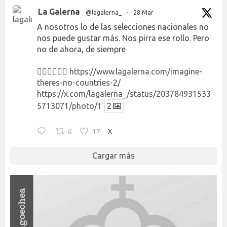
La Galerna
@lagalerna_
·
28 Mar
A nosotros lo de las selecciones nacionales no
nos puede gustar más. Nos pirra ese rollo. Pero
no de ahora, de siempre
👉🏻👉🏻👉🏻
https://www.lagalerna.com/imagine-
theres-no-countries-2/
https://x.com/lagalerna_/status/203784931533
5713071/photo/1
2
6
17
X
Cargar más