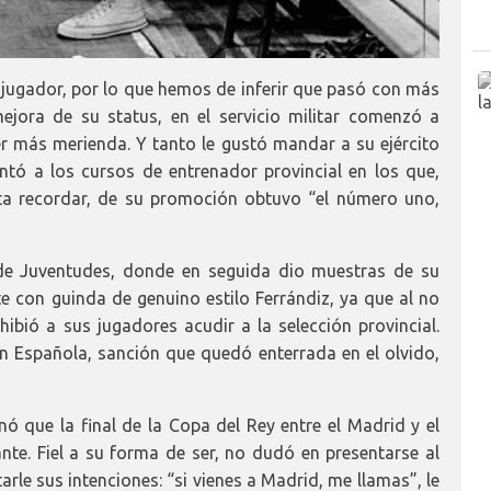
ugador, por lo que hemos de inferir que pasó con más
ejora de su status, en el servicio militar comenzó a
er más merienda. Y tanto le gustó mandar a su ejército
ntó a los cursos de entrenador provincial en los que,
ta recordar, de su promoción obtuvo “el número uno,
 de Juventudes, donde en seguida dio muestras de su
e con guinda de genuino estilo Ferrándiz, ya que al no
ibió a sus jugadores acudir a la selección provincial.
 Española, sanción que quedó enterrada en el olvido,
nó que la final de la Copa del Rey entre el Madrid y el
te. Fiel a su forma de ser, no dudó en presentarse al
arle sus intenciones: “si vienes a Madrid, me llamas”, le