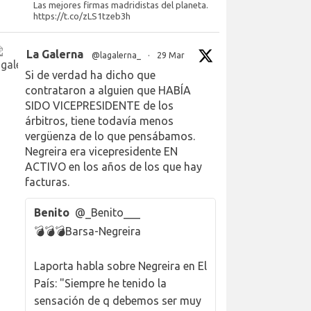
Las mejores firmas madridistas del planeta.
https://t.co/zLS1tzeb3h
La Galerna
@lagalerna_
·
29 Mar
Si de verdad ha dicho que
contrataron a alguien que HABÍA
SIDO VICEPRESIDENTE de los
árbitros, tiene todavía menos
vergüenza de lo que pensábamos.
Negreira era vicepresidente EN
ACTIVO en los años de los que hay
facturas.
Benito
@_Benito___
💣💣💣Barsa-Negreira
Laporta habla sobre Negreira en El
País: "Siempre he tenido la
sensación de q debemos ser muy