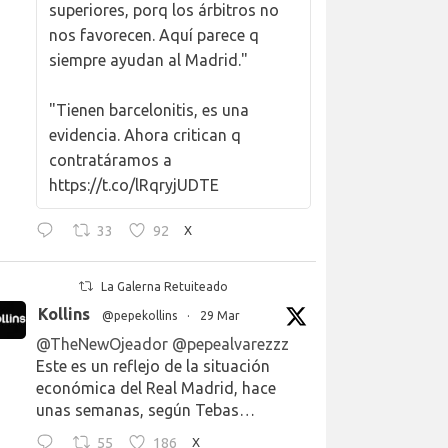
superiores, porq los árbitros no
nos favorecen. Aquí parece q
siempre ayudan al Madrid."
"Tienen barcelonitis, es una
evidencia. Ahora critican q
contratáramos a
https://t.co/lRqryjUDTE
33
92
X
La Galerna Retuiteado
Kollins
@pepekollins
·
29 Mar
@TheNewOjeador
@pepealvarezzz
Este es un reflejo de la situación
económica del Real Madrid, hace
unas semanas, según Tebas…
55
186
X