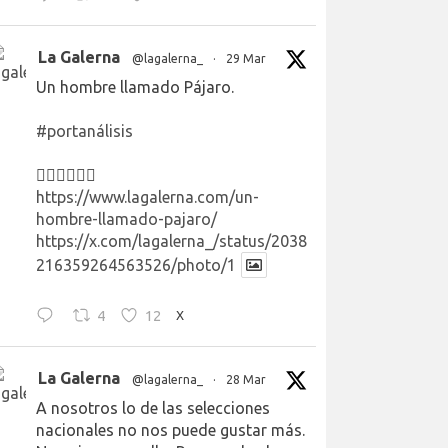
La Galerna
@lagalerna_
·
29 Mar
Un hombre llamado Pájaro.
#portanálisis
👉🏻👉🏻👉🏻
https://www.lagalerna.com/un-
hombre-llamado-pajaro/
https://x.com/lagalerna_/status/2038
216359264563526/photo/1
4
12
X
La Galerna
@lagalerna_
·
28 Mar
A nosotros lo de las selecciones
nacionales no nos puede gustar más.