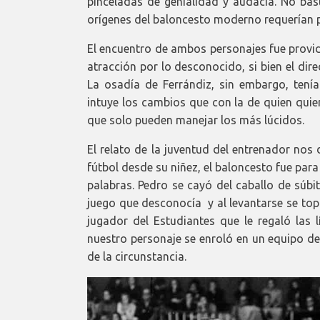
pinceladas de genialidad y audacia. No ba
orígenes del baloncesto moderno requerían p
El encuentro de ambos personajes fue provide
atracción por lo desconocido, si bien el di
La osadía de Ferrándiz, sin embargo, tení
intuye los cambios que con la de quien quie
que solo pueden manejar los más lúcidos.
El relato de la juventud del entrenador nos
fútbol desde su niñez, el baloncesto fue para
palabras. Pedro se cayó del caballo de súbi
juego que desconocía y al levantarse se top
jugador del Estudiantes que le regaló las 
nuestro personaje se enroló en un equipo de
de la circunstancia.