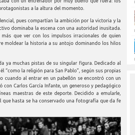
staba con un entrenador por muy bueno que fuera: los
rotagonistas a la altura del momento.
ncial, pues compartían la ambición por la victoria y la
rectivo dominaba la escena con una autoridad inusitada.
a más que ver con los impulsos irracionales de quien
re moldear la historia a su antojo dominando los hilos
 da ya muchas pistas de su singular figura. Dedicado al
 él “como la religión para San Pablo”, según sus propias
to cuando al entrar en un pabellón se encontró con un
ó con Carlos García Infante, un generoso y pedagógico
líneas maestras de este deporte. Decidido a emularle,
l que hasta se ha conservado una fotografía que da fe