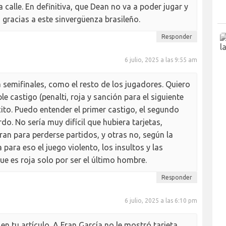
a calle. En definitiva, que Dean no va a poder jugar y
gracias a este sinvergüenza brasileño.
Responder
6 julio, 2025 a las 9:55 am
a semifinales, como el resto de los jugadores. Quiero
ple castigo (penalti, roja y sanción para el siguiente
ito. Puedo entender el primer castigo, el segundo
rdo. No sería muy difícil que hubiera tarjetas,
ran para perderse partidos, y otras no, según la
para eso el juego violento, los insultos y las
que es roja solo por ser el último hombre.
Responder
6 julio, 2025 a las 6:10 pm
en tu artículo. A Fran García no le mostró tarjeta