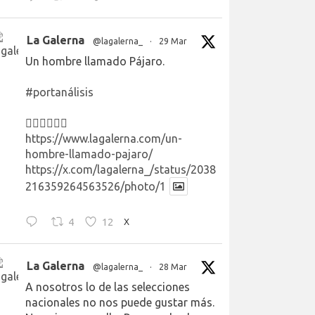
La Galerna
@lagalerna_
·
29 Mar
Un hombre llamado Pájaro.
#portanálisis
👉🏻👉🏻👉🏻
https://www.lagalerna.com/un-
hombre-llamado-pajaro/
https://x.com/lagalerna_/status/2038
216359264563526/photo/1
4
12
X
La Galerna
@lagalerna_
·
28 Mar
A nosotros lo de las selecciones
nacionales no nos puede gustar más.