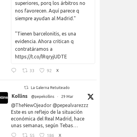
superiores, porq los árbitros no
nos favorecen. Aquí parece q
siempre ayudan al Madrid."
"Tienen barcelonitis, es una
evidencia. Ahora critican q
contratáramos a
https://t.co/lRqryjUDTE
33
92
X
La Galerna Retuiteado
Kollins
@pepekollins
·
29 Mar
@TheNewOjeador
@pepealvarezzz
Este es un reflejo de la situación
económica del Real Madrid, hace
unas semanas, según Tebas…
55
186
X