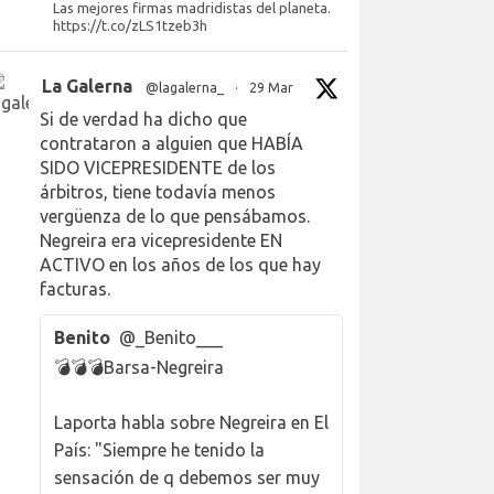
Las mejores firmas madridistas del planeta.
https://t.co/zLS1tzeb3h
La Galerna
@lagalerna_
·
29 Mar
Si de verdad ha dicho que
contrataron a alguien que HABÍA
SIDO VICEPRESIDENTE de los
árbitros, tiene todavía menos
vergüenza de lo que pensábamos.
Negreira era vicepresidente EN
ACTIVO en los años de los que hay
facturas.
Benito
@_Benito___
💣💣💣Barsa-Negreira
Laporta habla sobre Negreira en El
País: "Siempre he tenido la
sensación de q debemos ser muy