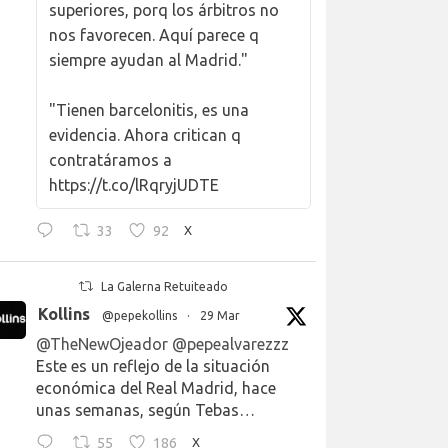
superiores, porq los árbitros no
nos favorecen. Aquí parece q
siempre ayudan al Madrid."
"Tienen barcelonitis, es una
evidencia. Ahora critican q
contratáramos a
https://t.co/lRqryjUDTE
33
92
X
La Galerna Retuiteado
Kollins
@pepekollins
·
29 Mar
@TheNewOjeador
@pepealvarezzz
Este es un reflejo de la situación
económica del Real Madrid, hace
unas semanas, según Tebas…
55
186
X