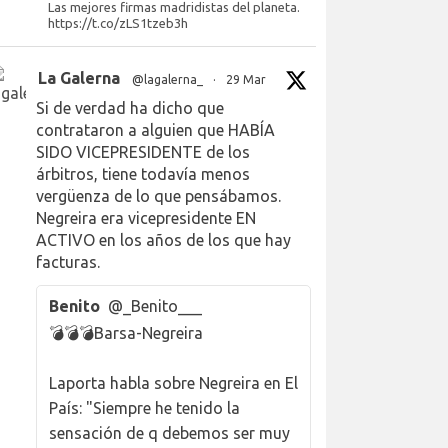
Las mejores firmas madridistas del planeta.
https://t.co/zLS1tzeb3h
La Galerna
@lagalerna_
·
29 Mar
Si de verdad ha dicho que
contrataron a alguien que HABÍA
SIDO VICEPRESIDENTE de los
árbitros, tiene todavía menos
vergüenza de lo que pensábamos.
Negreira era vicepresidente EN
ACTIVO en los años de los que hay
facturas.
Benito
@_Benito___
💣💣💣Barsa-Negreira
Laporta habla sobre Negreira en El
País: "Siempre he tenido la
sensación de q debemos ser muy