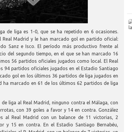
ga de liga es 1-0, que se ha repetido en 6 ocasiones.
Real Madrid y le han marcado gol en partido oficial:
nando Sanz e Isco. El período más productivo frente al
rcio del segundo tiempo, en el que se han marcado 16
imos 56 partidos oficiales jugados como local. El Real
 94 partidos oficiales jugados en el Estadio Santiago
ado gol en los últimos 36 partidos de liga jugados en
d ha marcado en 61 de los últimos 62 partidos de liga
de liga al Real Madrid, ninguno contra el Málaga, con
rrotas, con 39 goles a favor y 14 en contra. González
es al Real Madrid con un balance de 11 victorias, 2
or y 15 en contra. En el Estadio Santiago Bernabéu,
iciales al R. Madrid, con un balance de 7 victorias, un