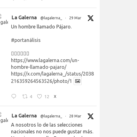
La Galerna
@lagalerna_
·
29 Mar
Un hombre llamado Pájaro.
#portanálisis
👉🏻👉🏻👉🏻
https://www.lagalerna.com/un-
hombre-llamado-pajaro/
https://x.com/lagalerna_/status/2038
216359264563526/photo/1
4
12
X
La Galerna
@lagalerna_
·
28 Mar
A nosotros lo de las selecciones
nacionales no nos puede gustar más.