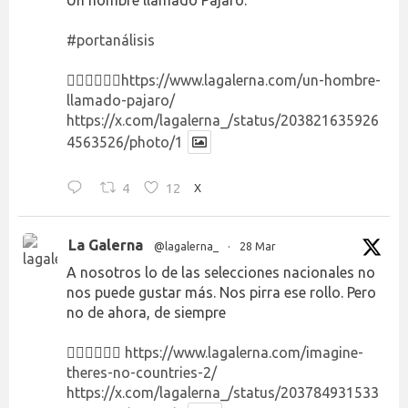
Un hombre llamado Pájaro.
#portanálisis
👉🏻👉🏻👉🏻
https://www.lagalerna.com/un-hombre-
llamado-pajaro/
https://x.com/lagalerna_/status/203821635926
4563526/photo/1
4
12
X
La Galerna
@lagalerna_
·
28 Mar
A nosotros lo de las selecciones nacionales no
nos puede gustar más. Nos pirra ese rollo. Pero
no de ahora, de siempre
👉🏻👉🏻👉🏻
https://www.lagalerna.com/imagine-
theres-no-countries-2/
https://x.com/lagalerna_/status/203784931533