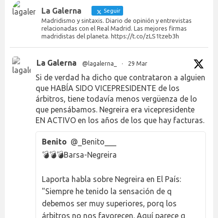
La Galerna
Seguir
Madridismo y sintaxis. Diario de opinión y entrevistas
relacionadas con el Real Madrid. Las mejores firmas
madridistas del planeta. https://t.co/zLS1tzeb3h
La Galerna
@lagalerna_
·
29 Mar
Si de verdad ha dicho que contrataron a alguien
que HABÍA SIDO VICEPRESIDENTE de los
árbitros, tiene todavía menos vergüenza de lo
que pensábamos. Negreira era vicepresidente
EN ACTIVO en los años de los que hay facturas.
Benito
@_Benito___
💣💣💣Barsa-Negreira
Laporta habla sobre Negreira en El País:
"Siempre he tenido la sensación de q
debemos ser muy superiores, porq los
árbitros no nos favorecen. Aquí parece q