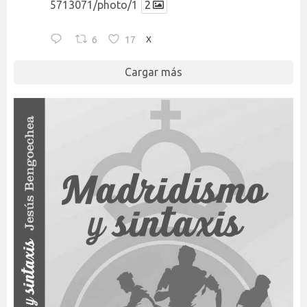
5713071/photo/1
2
6
17
X
Cargar más