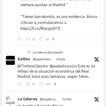
siempre ayudan al Madrid."
"Tienen barcelonitis, es una evidencia. Ahora
critican q contratáramos a
https://t.co/lRqryjUDTE
33
92
X
La Galerna Retuiteado
Kollins
@pepekollins
·
29 Mar
@TheNewOjeador
@pepealvarezzz
Este es un
reflejo de la situación económica del Real
Madrid, hace unas semanas, según Tebas…
55
186
X
La Galerna
@lagalerna_
·
29 Mar